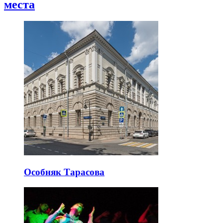
места
Особняк Тарасова