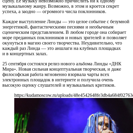
сцену. Её музыку невозможно причислить ни к одному
музыкальному жанру. Возможно, в этом и кроется секрет
успеха, а заодно — огромного числа поклонников.
Каждое выступление Линды — это целое событие с безумной
энергетикой, фантастическими песнями и необычным
сценическим представлением. В любом городе она собирает
море преданных поклонников и новых зрителей и позволяет
окунуться в магию своего творчества. Неудивительно, что
каждый раз Линда — это аншлаги на клубных площадках
и в концертных залах.
25 сентября состоялся релиз нового альбома Линды «ДНК
Мира». Новая сильная концептуальная творческая, и даже
философская работа мгновенно взорвала чарты всех
электронных площадок в интернете и получила очень
высокую оценку слушателей и музыкальных критиков.
https://kudamoscow.ru/uploads/48e4542648fe3db4a684f02763