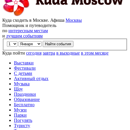
Куда сходить в Москве. Афиша
Москвы
Помощник и путеводитель
по
интересным местам
и
лучшим событиям
Куда пойти
сегодня
завтра
в выходные
в этом месяце
Выставки
Фестивали
С детьми
Активный отдых
Музыка
Шоу
Праздники
Образование
Бесплатно
Музеи
Парки
Погулять
Туристу