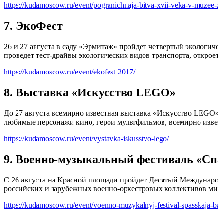
https://kudamoscow.ru/event/pogranichnaja-bitva-xvii-veka-v-muze
7. ЭкоФест
26 и 27 августа в саду «Эрмитаж» пройдет четвертый эколог
проведет тест-драйвы экологических видов транспорта, открое
https://kudamoscow.ru/event/ekofest-2017/
8. Выставка «Искусство LEGO»
До 27 августа всемирно известная выставка «Искусство LEGO»
любимые персонажи кино, герои мультфильмов, всемирно изве
https://kudamoscow.ru/event/vystavka-iskusstvo-lego/
9. Военно-музыкальный фестиваль «Сп
С 26 августа на Красной площади пройдет Десятый Междунаро
российских и зарубежных военно-оркестровых коллективов ми
https://kudamoscow.ru/event/voenno-muzykalnyj-festival-spasskaja-b