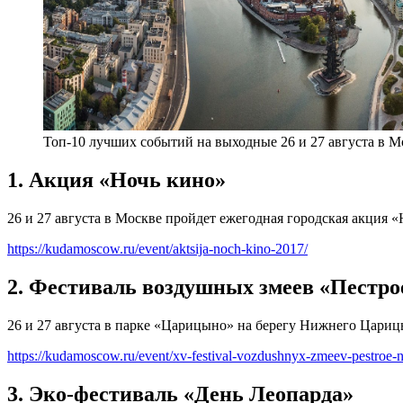
Топ-10 лучших событий на выходные 26 и 27 августа в М
1. Акция «Ночь кино»
26 и 27 августа в Москве пройдет ежегодная городская акция 
https://kudamoscow.ru/event/aktsija-noch-kino-2017/
2. Фестиваль воздушных змеев «Пестро
26 и 27 августа в парке «Царицыно» на берегу Нижнего Цариц
https://kudamoscow.ru/event/xv-festival-vozdushnyx-zmeev-pestroe-
3. Эко-фестиваль «День Леопарда»