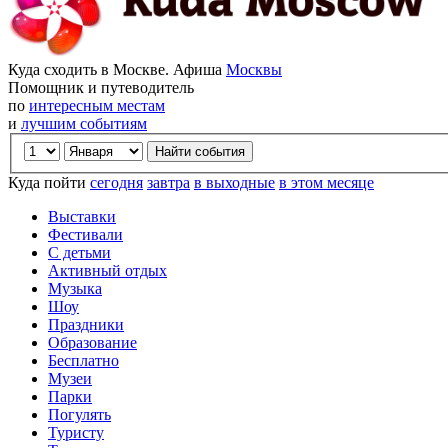
Куда сходить в Москве. Афиша
Москвы
Помощник и путеводитель
по
интересным местам
и
лучшим событиям
Куда пойти
сегодня
завтра
в выходные
в этом месяце
Выставки
Фестивали
С детьми
Активный отдых
Музыка
Шоу
Праздники
Образование
Бесплатно
Музеи
Парки
Погулять
Туристу