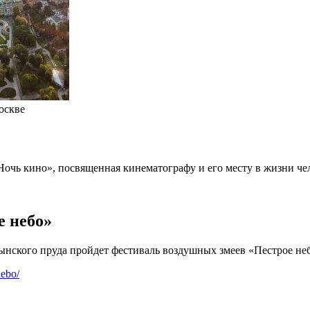
оскве
«Ночь кино», посвященная кинематографу и его месту в жизни че
е небо»
ынского пруда пройдет фестиваль воздушных змеев «Пестрое не
nebo/