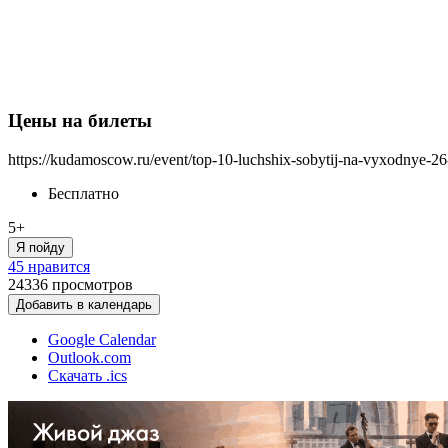
Цены на билеты
https://kudamoscow.ru/event/top-10-luchshix-sobytij-na-vyxodnye-2
Бесплатно
5+
Я пойду
45 нравится
24336
просмотров
Добавить в календарь
Google Calendar
Outlook.com
Скачать .ics