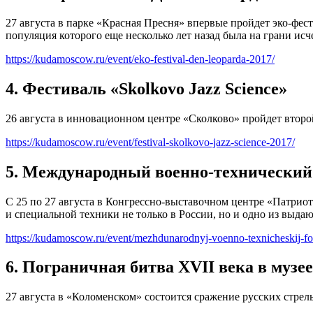
27 августа в парке «Красная Пресня» впервые пройдет эко-фе
популяция которого еще несколько лет назад была на грани исче
https://kudamoscow.ru/event/eko-festival-den-leoparda-2017/
4. Фестиваль «Skolkovo Jazz Science»
26 августа в инновационном центре «Сколково» пройдет второ
https://kudamoscow.ru/event/festival-skolkovo-jazz-science-2017/
5. Международный военно-технически
С 25 по 27 августа в Конгрессно-выставочном центре «Патр
и специальной техники не только в России, но и одно из выд
https://kudamoscow.ru/event/mezhdunarodnyj-voenno-texnicheskij-f
6. Пограничная битва XVII века в музе
27 августа в «Коломенском» состоится сражение русских стре