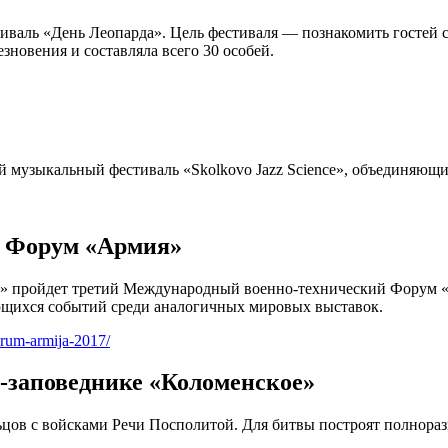
стиваль «День Леопарда». Цель фестиваля — познакомить гостей
зновения и составляла всего 30 особей.
й музыкальный фестиваль «Skolkovo Jazz Science», объединяющи
й Форум «Армия»
иот» пройдет третий Международный военно-технический Форум
ающихся событий среди аналогичных мировых выставок.
orum-armija-2017/
е-заповеднике «Коломенское»
льцов с войсками Речи Посполитой. Для битвы построят полнора