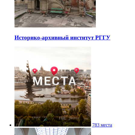
Историко-архивный институт РГГУ
783 места