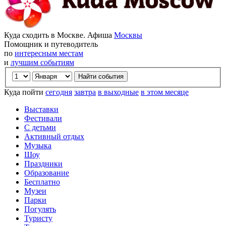
Куда сходить в Москве. Афиша
Москвы
Помощник и путеводитель
по
интересным местам
и
лучшим событиям
Куда пойти
сегодня
завтра
в выходные
в этом месяце
Выставки
Фестивали
С детьми
Активный отдых
Музыка
Шоу
Праздники
Образование
Бесплатно
Музеи
Парки
Погулять
Туристу