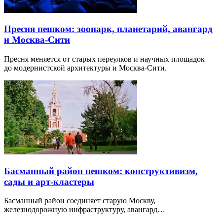
Пресня пешком: зоопарк, планетарий, авангард
и Москва-Сити
Пресня меняется от старых переулков и научных площадок
до модернистской архитектуры и Москва-Сити.
Басманный район пешком: конструктивизм,
сады и арт-кластеры
Басманный район соединяет старую Москву,
железнодорожную инфраструктуру, авангард…