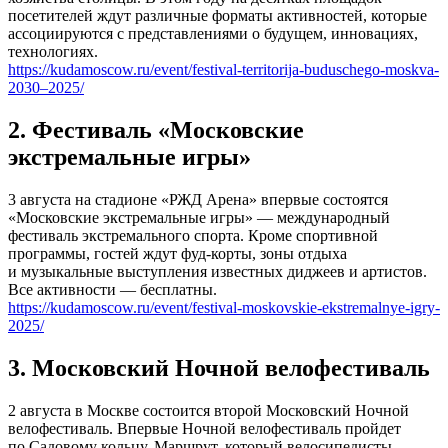
посетителей ждут различные форматы активностей, которые
ассоциируются с представлениями о будущем, инновациях,
технологиях.
https://kudamoscow.ru/event/festival-territorija-buduschego-moskva-
2030–2025/
2. Фестиваль «Московские
экстремальные игры»
3 августа на стадионе «РЖД Арена» впервые состоятся
«Московские экстремальные игры» — международный
фестиваль экстремального спорта. Кроме спортивной
программы, гостей ждут фуд-корты, зоны отдыха
и музыкальные выступления известных диджеев и артистов.
Все активности — бесплатны.
https://kudamoscow.ru/event/festival-moskovskie-ekstremalnye-igry-
2025/
3. Московский Ночной велофестиваль
2 августа в Москве состоится второй Московский Ночной
велофестиваль. Впервые Ночной велофестиваль пройдет
по Садовому кольцу. Маршрут, который велосипедисты