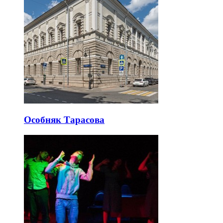
Особняк Тарасова