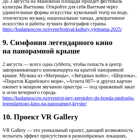
До 3 августа на Манежной площади пройдет фестиваль
культуры Вьетнама. Откройте для себя Вьетнам через
удивительные формы искусства: кукольный театр на воде,
этническую музыку, национальные танцы, декоративное
искусство и работы лучших фотографов страны.
https://kudamoscow.ru/event/festival-kultury-vjetnama-2025/
9. Симфония легендарного кино
на панорамной крыше
2 августа — всего одна суббота, чтобы попасть в центр
завораживающего киноконцерта на крытой панорамной
крыше. Музыка из «Матрицы», «Звёздных войн», «Шерлока»,
«Пиратов Карибского моря», «Агента 007» и других картин
оживет в мощном звучании оркестра — под оранжевый закат
и огни вечернего города.
https://kudamoscow.ru/event/ot-igry-prestolov-do-bonda-simfonija-
legendarnogo-kino-na-panoramnoj-kryshe/
10. Проект VR Gallery
VR Gallery — это уникальный проект, дающий возможность
испытать эффект присутствия в разнообразных локациях,