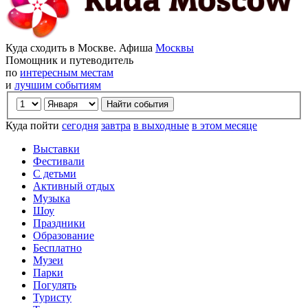
Куда сходить в Москве. Афиша
Москвы
Помощник и путеводитель
по
интересным местам
и
лучшим событиям
Куда пойти
сегодня
завтра
в выходные
в этом месяце
Выставки
Фестивали
С детьми
Активный отдых
Музыка
Шоу
Праздники
Образование
Бесплатно
Музеи
Парки
Погулять
Туристу