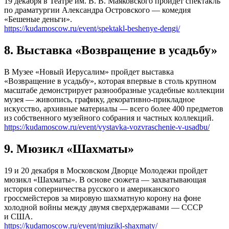
19 декабря в Театре им. В. В. Маяковского пройдет спектакль
по драматургии Александра Островского — комедия
«Бешеные деньги».
https://kudamoscow.ru/event/spektakl-beshenye-dengi/
8. Выставка «Возвращение в усадьбу»
В Музее «Новый Иерусалим» пройдет выставка
«Возвращение в усадьбу», которая впервые в столь крупном
масштабе демонстрирует разнообразные усадебные коллекции
музея — живопись, графику, декоративно-прикладное
искусство, архивные материалы — всего более 400 предметов
из собственного музейного собрания и частных коллекций.
https://kudamoscow.ru/event/vystavka-vozvraschenie-v-usadbu/
9. Мюзикл «Шахматы»
19 и 20 декабря в Московском Дворце Молодежи пройдет
мюзикл «Шахматы». В основе сюжета — захватывающая
история соперничества русского и американского
гроссмейстеров за мировую шахматную корону на фоне
холодной войны между двумя сверхдержавами — СССР
и США.
https://kudamoscow.ru/event/mjuzikl-shaxmaty/