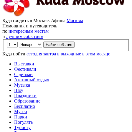
Куда сходить в Москве. Афиша
Москвы
Помощник и путеводитель
по
интересным местам
и
лучшим событиям
Куда пойти
сегодня
завтра
в выходные
в этом месяце
Выставки
Фестивали
С детьми
Активный отдых
Музыка
Шоу
Праздники
Образование
Бесплатно
Музеи
Парки
Погулять
Туристу