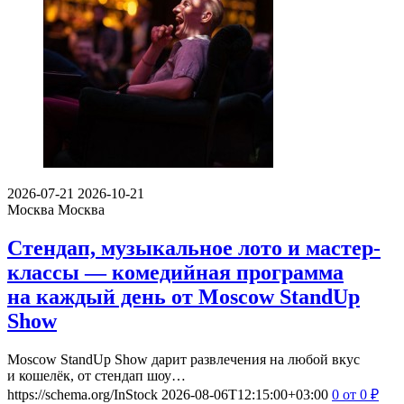
2026-07-21
2026-10-21
Москва
Москва
Стендап, музыкальное лото и мастер-
классы — комедийная программа
на каждый день от Moscow StandUp
Show
Moscow StandUp Show дарит развлечения на любой вкус
и кошелёк, от стендап шоу…
https://schema.org/InStock
2026-08-06T12:15:00+03:00
0
от 0
₽