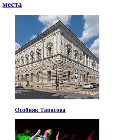
места
Особняк Тарасова