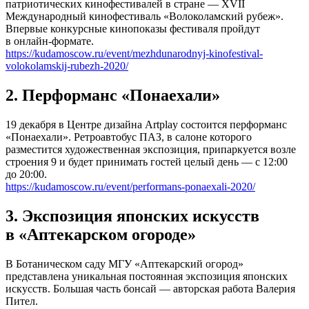
патриотических кинофестивалей в стране — ХVII
Международный кинофестиваль «Волоколамский рубеж».
Впервые конкурсные кинопоказы фестиваля пройдут
в онлайн-формате.
https://kudamoscow.ru/event/mezhdunarodnyj-kinofestival-
volokolamskij-rubezh-2020/
2. Перформанс «Понаехали»
19 декабря в Центре дизайна Artplay состоится перформанс
«Понаехали». Ретроавтобус ПАЗ, в салоне которого
разместится художественная экспозиция, припаркуется возле
строения 9 и будет принимать гостей целый день — с 12:00
до 20:00.
https://kudamoscow.ru/event/performans-ponaexali-2020/
3. Экспозиция японских искусств
в «Аптекарском огороде»
В Ботаническом саду МГУ «Аптекарский огород»
представлена уникальная постоянная экспозиция японских
искусств. Большая часть бонсай — авторская работа Валерия
Пител.