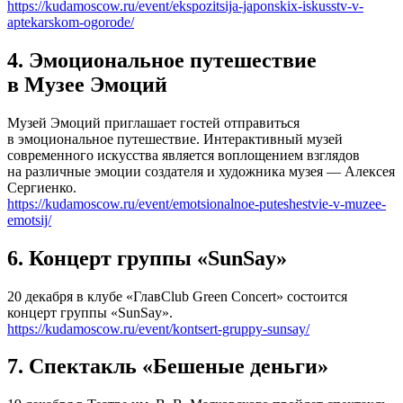
https://kudamoscow.ru/event/ekspozitsija-japonskix-iskusstv-v-
aptekarskom-ogorode/
4. Эмоциональное путешествие
в Музее Эмоций
Музей Эмоций приглашает гостей отправиться
в эмоциональное путешествие. Интерактивный музей
современного искусства является воплощением взглядов
на различные эмоции создателя и художника музея — Алексея
Сергиенко.
https://kudamoscow.ru/event/emotsionalnoe-puteshestvie-v-muzee-
emotsij/
6. Концерт группы «SunSay»
20 декабря в клубе «ГлавClub Green Concert» состоится
концерт группы «SunSay».
https://kudamoscow.ru/event/kontsert-gruppy-sunsay/
7. Спектакль «Бешеные деньги»