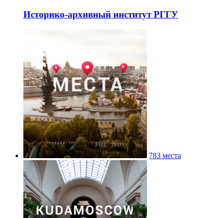
Историко-архивный институт РГГУ
783 места