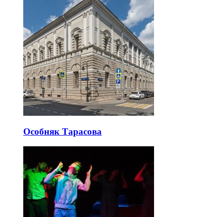
Особняк Тарасова