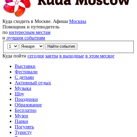
Куда сходить в Москве. Афиша
Москвы
Помощник и путеводитель
по
интересным местам
и
лучшим событиям
Куда пойти
сегодня
завтра
в выходные
в этом месяце
Выставки
Фестивали
С детьми
Активный отдых
Музыка
Шоу
Праздники
Образование
Бесплатно
Музеи
Парки
Погулять
Туристу