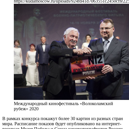
https://kudamoscow.ru/uploads/924fd41d7063551c2450cffe22
Международный кинофестиваль «Волоколамский
рубеж» 2020
В рамках конкурса покажут более 30 картин из разных стран
мира. Расписание показов будет опубликовано на интернет-
ресурсах Музея Победы и Союза кинематографистов России.