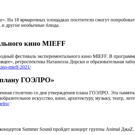
е». На 18 ярмарочных площадках посетители смогут попробовать
, и другие необычные блюда.
ального кино MIEFF
ародный фестиваль экспериментального кино MIEFF. В программ
ящее», ретроспектива Натаниэла Дорски и образовательная лабо
kino-mieff-2021/
т плану ГОЭЛРО»
ная столетию со дня утверждения плана ГОЭЛРО. Эта памятная 
образительное искусство, кино, архитектуру, музыку, театр, лите
elro/
и концертов Summer Sound пройдет концерт группы Animal ДжаZ.