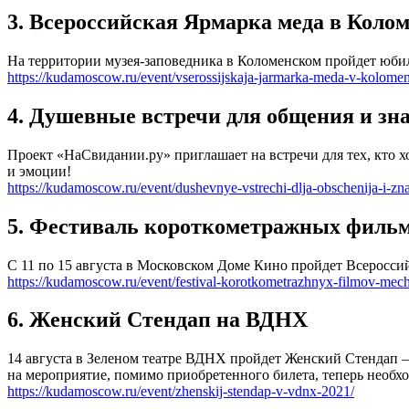
3. Всероссийская Ярмарка меда в Коло
На территории музея-заповедника в Коломенском пройдет юбил
https://kudamoscow.ru/event/vserossijskaja-jarmarka-meda-v-kolom
4. Душевные встречи для общения и зн
Проект «НаСвидании.ру» приглашает на встречи для тех, кто 
и эмоции!
https://kudamoscow.ru/event/dushevnye-vstrechi-dlja-obschenija-i-zn
5. Фестиваль короткометражных филь
С 11 по 15 августа в Московском Доме Кино пройдет Всеросс
https://kudamoscow.ru/event/festival-korotkometrazhnyx-filmov-mec
6. Женский Стендап на ВДНХ
14 августа в Зеленом театре ВДНХ пройдет Женский Стендап 
на мероприятие, помимо приобретенного билета, теперь необх
https://kudamoscow.ru/event/zhenskij-stendap-v-vdnx-2021/