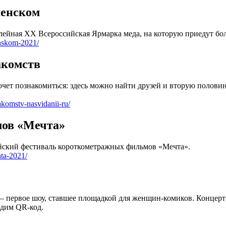
менском
ейная XX Всероссийская Ярмарка меда, на которую приедут бол
enskom-2021/
акомств
хочет познакомиться: здесь можно найти друзей и вторую полов
akomstv-nasvidanii-ru/
мов «Мечта»
ийский фестиваль короткометражных фильмов «Мечта».
hta-2021/
— первое шоу, ставшее площадкой для женщин-комиков. Концерт
одим QR-код.