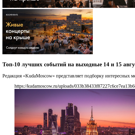
Топ-10 лучших событий на выходные 14 и 15 авгу
Редакция «KudaMoscow» представляет подборку интересных мер
https://kudamoscow.ru/uploads/033b38433f87227c6ce7ea13b6