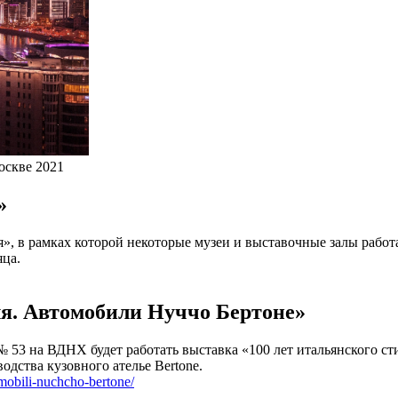
оскве 2021
»
ля», в рамках которой некоторые музеи и выставочные залы рабо
яца.
ля. Автомобили Нуччо Бертоне»
 53 на ВДНХ будет работать выставка «100 лет итальянского ст
одства кузовного ателье Bertone.
omobili-nuchcho-bertone/