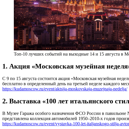
Топ-10 лучших событий на выходные 14 и 15 августа в М
1. Акция «Московская музейная неделя
С 9 по 15 августа состоится акция «Московская музейная неде
бесплатно в определенный день на третьей неделе каждого мес
https://kudamoscow.ru/event/aktsija-moskovskaja-muzejnaja-nedelja/
2. Выставка «100 лет итальянского сти
В Музее Гаража особого назначения ФСО России в павильоне №
представлена коллекция автомобилей 1950–2010-х годов произв
https://kudamoscow.ru/event/vystavka-100-let-italjanskogo-stilja-avt