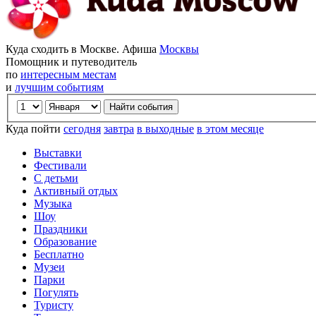
Куда сходить в Москве. Афиша
Москвы
Помощник и путеводитель
по
интересным местам
и
лучшим событиям
Куда пойти
сегодня
завтра
в выходные
в этом месяце
Выставки
Фестивали
С детьми
Активный отдых
Музыка
Шоу
Праздники
Образование
Бесплатно
Музеи
Парки
Погулять
Туристу