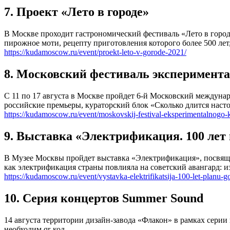
7. Проект «Лето в городе»
В Москве проходит гастрономический фестиваль «Лето в город
пирожное моти, рецепту приготовления которого более 500 лет
https://kudamoscow.ru/event/proekt-leto-v-gorode-2021/
8. Московский фестиваль эксперимент
С 11 по 17 августа в Москве пройдет 6-й Московский междун
российские премьеры, кураторский блок «Сколько длится насто
https://kudamoscow.ru/event/moskovskij-festival-eksperimentalnogo-
9. Выставка «Электрификация. 100 ле
В Музее Москвы пройдет выставка «Электрификация», посвящен
как электрификация страны повлияла на советский авангард: из
https://kudamoscow.ru/event/vystavka-elektrifikatsija-100-let-planu-go
10. Серия концертов Summer Sound
14 августа территории дизайн-завода «Флакон» в рамках сери
необходим qr-код.