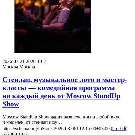
2026-07-21
2026-10-21
Москва
Москва
Стендап, музыкальное лото и мастер-
классы — комедийная программа
на каждый день от Moscow StandUp
Show
Moscow StandUp Show дарит развлечения на любой вкус
и кошелёк, от стендап шоу…
https://schema.org/InStock
2026-08-06T12:15:00+03:00
0
от 0
₽
657080
1817