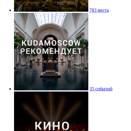
783 места
35 событий