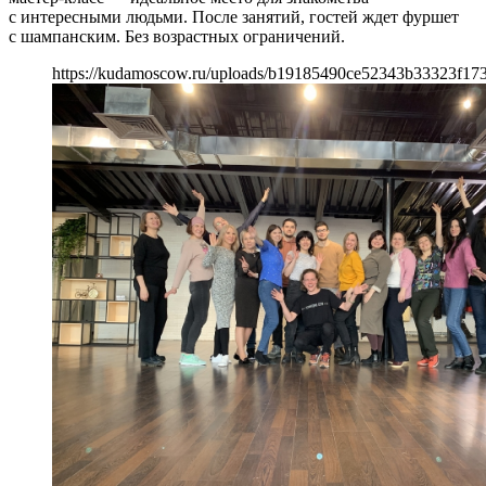
с интересными людьми. После занятий, гостей ждет фуршет
с шампанским. Без возрастных ограничений.
https://kudamoscow.ru/uploads/b19185490ce52343b33323f173