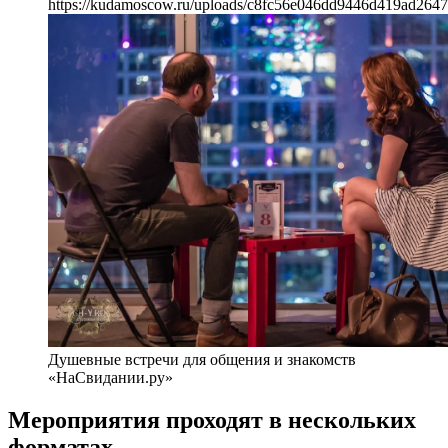
https://kudamoscow.ru/uploads/c8fc56e046dd9446d419ad2647
Душевные встречи для общения и знакомств
«НаСвидании.ру»
Мероприятия проходят в нескольких
форматах