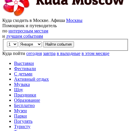
Куда сходить в Москве. Афиша
Москвы
Помощник и путеводитель
по
интересным местам
и
лучшим событиям
Куда пойти
сегодня
завтра
в выходные
в этом месяце
Выставки
Фестивали
С детьми
Активный отдых
Музыка
Шоу
Праздники
Образование
Бесплатно
Музеи
Парки
Погулять
Туристу