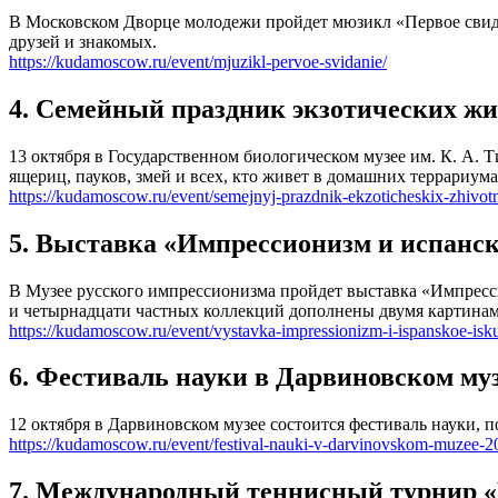
В Московском Дворце молодежи пройдет мюзикл «Первое свидан
друзей и знакомых.
https://kudamoscow.ru/event/mjuzikl-pervoe-svidanie/
4. Семейный праздник экзотических ж
13 октября в Государственном биологическом музее им. К. А.
ящериц, пауков, змей и всех, кто живет в домашних террариума
https://kudamoscow.ru/event/semejnyj-prazdnik-ekzoticheskix-zhivo
5. Выставка «Импрессионизм и испанск
В Музее русского импрессионизма пройдет выставка «Импресси
и четырнадцати частных коллекций дополнены двумя картинами
https://kudamoscow.ru/event/vystavka-impressionizm-i-ispanskoe-isku
6. Фестиваль науки в Дарвиновском му
12 октября в Дарвиновском музее состоится фестиваль науки,
https://kudamoscow.ru/event/festival-nauki-v-darvinovskom-muzee-2
7. Международный теннисный турнир 