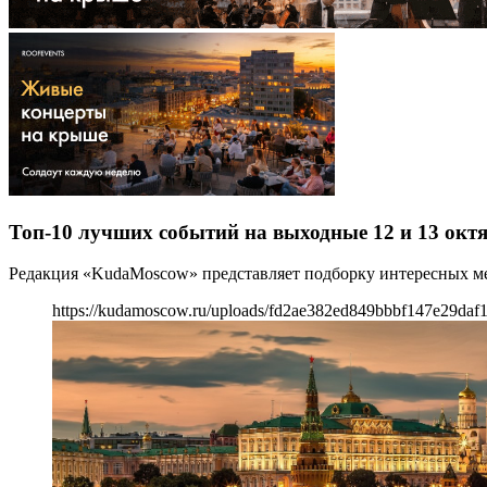
Топ-10 лучших событий на выходные 12 и 13 октя
Редакция «KudaMoscow» представляет подборку интересных ме
https://kudamoscow.ru/uploads/fd2ae382ed849bbbf147e29daf