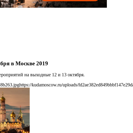
бря в Москве 2019
роприятий на выходные 12 и 13 октября.
18b263.jpg
https://kudamoscow.ru/uploads/fd2ae382ed849bbbf147e29d