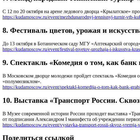
С 12 по 20 октября на арене ледового дворца «Крылатское» 
https://kudamoscow.ru/event/mezhdunarodnyj-tennisnyj-turnir-vtb-k
8. Фестиваль цветов, урожая и искусст
До 13 октября в Ботаническом саду МГУ «Аптекарский огород»
https://kudamoscow.ru/event/festival-tsvetov-urozhaja-i-iskusstva-kra
9. Спектакль «Комедия о том, как банк
В Московском дворце молодежи пройдет спектакль «Комедия о 
«полумюзиклом».
https://kudamoscow.ru/event/spektakl-komedija-o-tom-kak-bank-grabi
10. Выставка «Транспорт России. Скво
В Музее современной истории России проходит выставка «Тра
от подписания Александром I манифеста об учреждении первог
https://kudamoscow.ru/event/vystavka-transport-rossii-skvoz-vremja-
Поделиться ссылкой