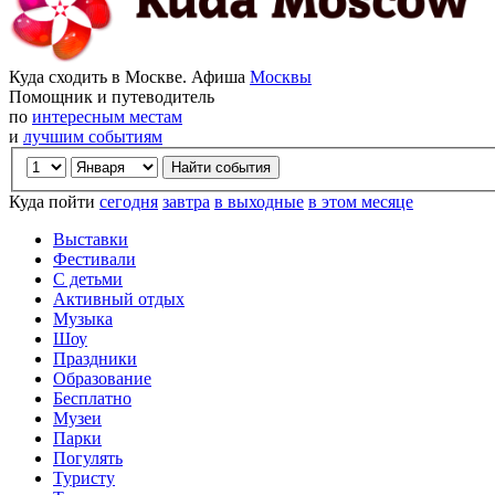
Куда сходить в Москве. Афиша
Москвы
Помощник и путеводитель
по
интересным местам
и
лучшим событиям
Куда пойти
сегодня
завтра
в выходные
в этом месяце
Выставки
Фестивали
С детьми
Активный отдых
Музыка
Шоу
Праздники
Образование
Бесплатно
Музеи
Парки
Погулять
Туристу