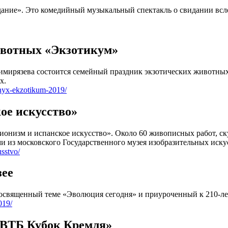
ие». Это комедийный музыкальный спектакль о свидании вслепу
ивотных «Экзотикум»
 Тимирязева состоится семейный праздник экзотических животны
х.
tnyx-ekzotikum-2019/
ое искусство»
онизм и испанское искусство». Около 60 живописных работ, ск
 из московского Государственного музея изобразительных иску
sstvo/
зее
 посвященный теме «Эволюция сегодня» и приуроченный к 210-ле
019/
«ВТБ Кубок Кремля»