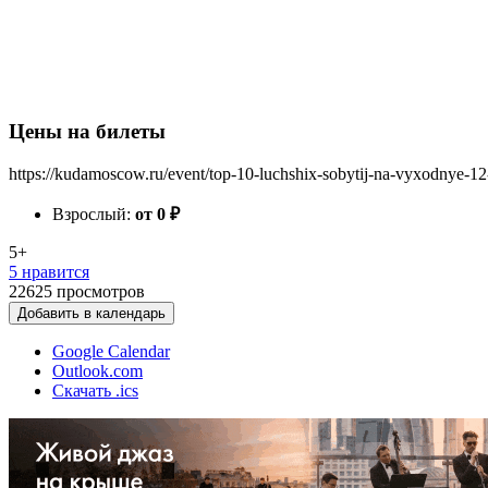
Цены на билеты
https://kudamoscow.ru/event/top-10-luchshix-sobytij-na-vyxodnye-12
Взрослый:
от 0
₽
5+
5 нравится
22625
просмотров
Добавить в календарь
Google Calendar
Outlook.com
Скачать .ics