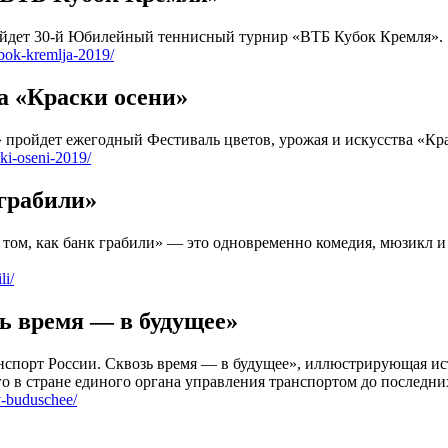
пройдет 30-й Юбилейный теннисный турнир «ВТБ Кубок Кремля».
ubok-kremlja-2019/
ва «Краски осени»
 пройдет ежегодный Фестиваль цветов, урожая и искусства «Кр
ski-oseni-2019/
 грабили»
том, как банк грабили» — это одновременно комедия, мюзикл и 
li/
зь время — в будущее»
нспорт России. Сквозь время — в будущее», иллюстрирующая и
о в стране единого органа управления транспортом до последни
v-buduschee/