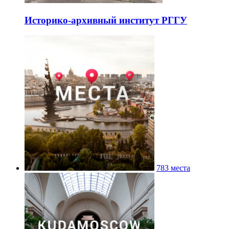
Историко-архивный институт РГГУ
783 места