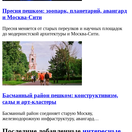
Пресня пешком: зоопарк, планетарий, авангард
и Москва-Сити
Пресня меняется от старых переулков и научных площадок
до модернистской архитектуры и Москва-Сити.
Басманный район пешком: конструктивизм,
сады и арт-кластеры
Басманный район соединяет старую Москву,
железнодорожную инфраструктуру, авангард…
Последние добавленные
интересные