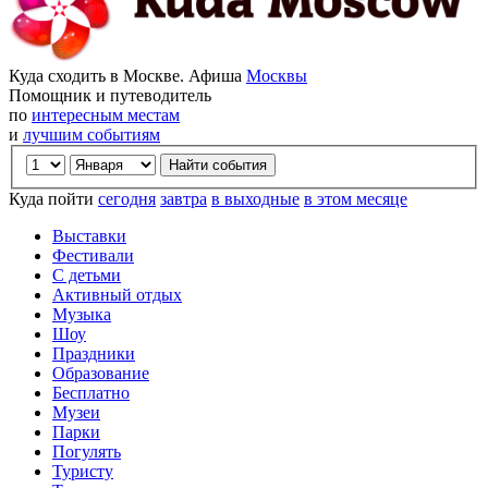
Куда сходить в Москве. Афиша
Москвы
Помощник и путеводитель
по
интересным местам
и
лучшим событиям
Куда пойти
сегодня
завтра
в выходные
в этом месяце
Выставки
Фестивали
С детьми
Активный отдых
Музыка
Шоу
Праздники
Образование
Бесплатно
Музеи
Парки
Погулять
Туристу