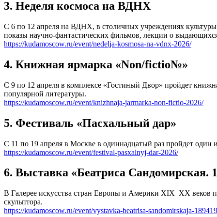
3. Неделя космоса на ВДНХ
С 6 по 12 апреля на ВДНХ, в столичных учреждениях культуры 
показы научно-фантастических фильмов, лекции о выдающихся
https://kudamoscow.ru/event/nedelja-kosmosa-na-vdnx-2026/
4. Книжная ярмарка «Non/fictio№»
С 9 по 12 апреля в комплексе «Гостиный Двор» пройдет книжна
популярной литературы.
https://kudamoscow.ru/event/knizhnaja-jarmarka-non-fictio-2026/
5. Фестиваль «Пасхальный дар»
С 11 по 19 апреля в Москве в одиннадцатый раз пройдет один
https://kudamoscow.ru/event/festival-pasxalnyj-dar-2026/
6. Выставка «Беатриса Сандомирская. 
В Галерее искусства стран Европы и Америки XIX–XX веков п
скульптора.
https://kudamoscow.ru/event/vystavka-beatrisa-sandomirskaja-18941