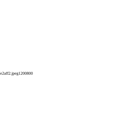
e2aff2.jpeg
1200
800