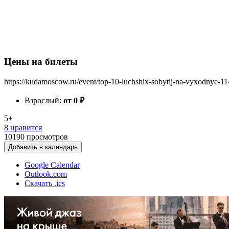
Цены на билеты
https://kudamoscow.ru/event/top-10-luchshix-sobytij-na-vyxodnye-11
Взрослый:
от 0
₽
5+
8 нравится
10190
просмотров
Добавить в календарь
Google Calendar
Outlook.com
Скачать .ics