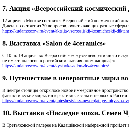
7. Акция «Всероссийский космический
12 апреля в Москве состоится Всероссийский космический дикт
Диктант состоит из 30 вопросов, охватывающих разные сферы 
https://kudamoscow.ru/event/aktsija-vserossijskij-kosmicheskij-diktan
8. Выставка «Salon de 4ceramics»
С 10 по 19 апреля во Всероссийском музее декоративного иску
не имеет аналогов в российском выставочном ландшафте.
https://kudamoscow.ru/event/vystavka-salon-de-4ceramics/
9. Путешествие в невероятные миры во
В центре столицы открылось новое иммерсивное пространство
фантастические миры, интерактивные залы и первых в России
https://kudamoscow.ru/event/puteshestvie-v-neverojatnye-miry-vo-dvo
10. Выставка «Наследие эпохи. Семен 
В Третьяковской галерее на Кадашёвской набережной пройде