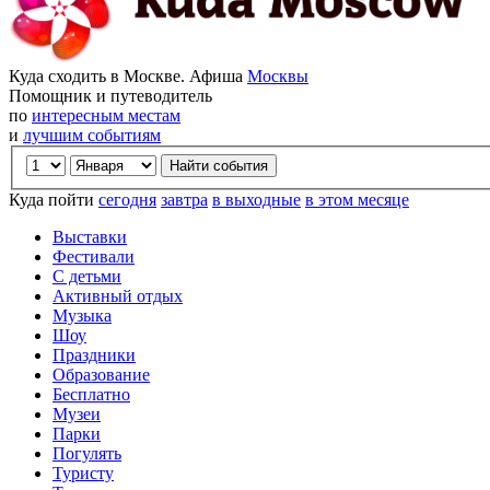
Куда сходить в Москве. Афиша
Москвы
Помощник и путеводитель
по
интересным местам
и
лучшим событиям
Куда пойти
сегодня
завтра
в выходные
в этом месяце
Выставки
Фестивали
С детьми
Активный отдых
Музыка
Шоу
Праздники
Образование
Бесплатно
Музеи
Парки
Погулять
Туристу