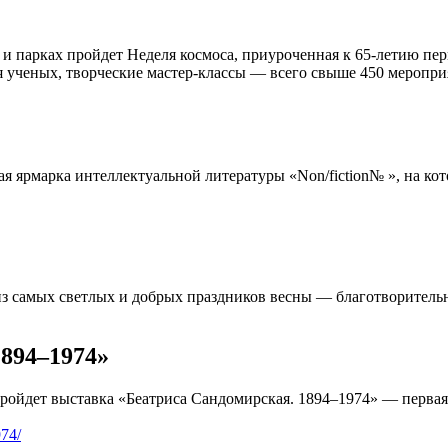
и парках пройдет Неделя космоса, приуроченная к 65-летию пер
 ученых, творческие мастер-классы — всего свыше 450 меропри
я ярмарка интеллектуальной литературы «Non/fiction№ », на кот
 из самых светлых и добрых праздников весны — благотворител
1894–1974»
ройдет выставка «Беатриса Сандомирская. 1894–1974» — первая
974/