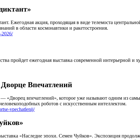
 диктант»
ант. Ежегодная акция, проходящая в виде телемоста центрально
знаний в области космонавтики и ракетостроения.
t-2026/
сства пройдет ежегодная выставка современной интерьерной и ху
 Дворце Впечатлений
 — «Дворец впечатлений», которое уже называют одним из самы
 человекоподобных роботов с искусственным интеллектом.
rtse-vpechatlenij/
Чуйков»
т выставка «Наследие эпохи. Семен Чуйков». Экспозиция прод