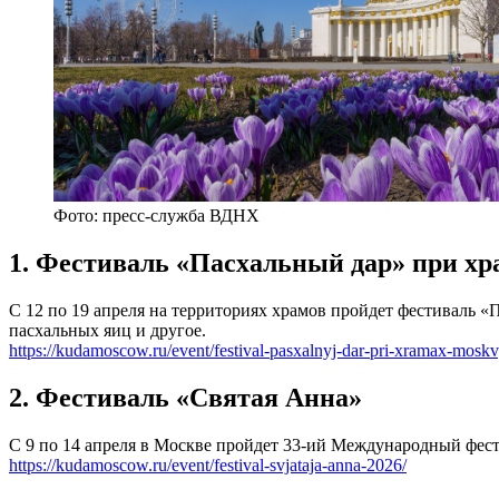
Фото: пресс-служба ВДНХ
1. Фестиваль «Пасхальный дар» при х
С 12 по 19 апреля на территориях храмов пройдет фестиваль «
пасхальных яиц и другое.
https://kudamoscow.ru/event/festival-pasxalnyj-dar-pri-xramax-mosk
2. Фестиваль «Святая Анна»
С 9 по 14 апреля в Москве пройдет 33-ий Международный фес
https://kudamoscow.ru/event/festival-svjataja-anna-2026/