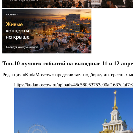
Топ-10 лучших событий на выходные 11 и 12 апре
Редакция «KudaMoscow» представляет подборку интересных мер
https://kudamoscow.ru/uploads/45c56fc53753c00af1687efaf7e2