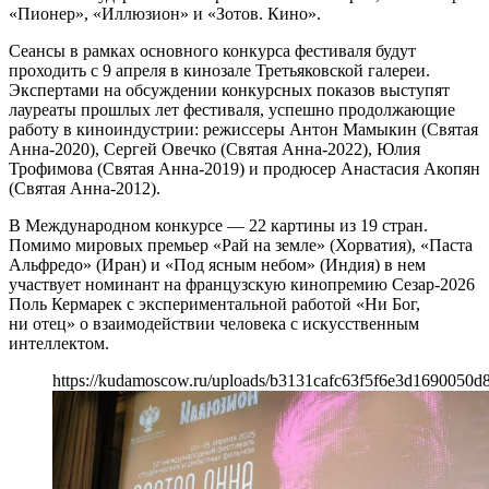
«Пионер», «Иллюзион» и «Зотов. Кино».
Сеансы в рамках основного конкурса фестиваля будут
проходить с 9 апреля в кинозале Третьяковской галереи.
Экспертами на обсуждении конкурсных показов выступят
лауреаты прошлых лет фестиваля, успешно продолжающие
работу в киноиндустрии: режиссеры Антон Мамыкин (Святая
Анна-2020), Сергей Овечко (Святая Анна-2022), Юлия
Трофимова (Святая Анна-2019) и продюсер Анастасия Акопян
(Святая Анна-2012).
В Международном конкурсе — 22 картины из 19 стран.
Помимо мировых премьер «Рай на земле» (Хорватия), «Паста
Альфредо» (Иран) и «Под ясным небом» (Индия) в нем
участвует номинант на французскую кинопремию Сезар-2026
Поль Кермарек с экспериментальной работой «Ни Бог,
ни отец» о взаимодействии человека с искусственным
интеллектом.
https://kudamoscow.ru/uploads/b3131cafc63f5f6e3d1690050d