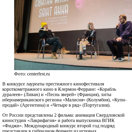
Фото: centerfest.ru
В конкурсе лауреаты престижного кинофестиваля
короткометражного кино в Клермон-Ферране: «Корабль
дуралеев» (Ливан) и «Песнь зверей» (Франция), хиты
ибероамериканского региона «Малисия» (Колумбия), «Купи-
продай» (Аргентина) и «Четыре в ряд» (Португалия).
От России представлены 2 фильма: анимация Свердловской
киностудии «Лакрифагия» и работа выпускника ВГИК
«Фиджи». Международный конкурс второй год подряд
представлен в гибридном формате из игровых,