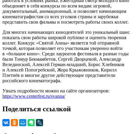
работать в условиях рынка. Ежегодный смотр молодого кино
объединяет в себя конкурсы по всем видам: игровой,
документальный, анимационный, и позволяет начинающим
кинематографистам со всех уголков страны и зарубежья
представить свои фильмы и посмотреть работы своих коллег.
Для многих начинающих кинодеятелей это уникальный шанс
показать свои работы широкой публике и оценить творения
коллег. Конкурс «Святой Анны» является той отправной
точкой, которая позволяет его участникам уверенно войти
в «большое кино». Среди лауреатов фестиваля в разные годы
были Тимур Бекмамбетов, Сергей Дворцевой, Александр
Велединский, Алексей Герман-младший, Борис Хлебников
и Алексей Попогребский, Жора Крыжовников, Кирилл
Плетнёв и многие другие действующие представители
российского кинематографа.
Узнать подробности можно на сайте организаторов:
https://www.centerfest.ru/svanna/
Поделиться ссылкой