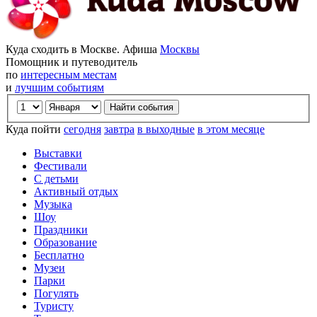
Куда сходить в Москве. Афиша
Москвы
Помощник и путеводитель
по
интересным местам
и
лучшим событиям
Куда пойти
сегодня
завтра
в выходные
в этом месяце
Выставки
Фестивали
С детьми
Активный отдых
Музыка
Шоу
Праздники
Образование
Бесплатно
Музеи
Парки
Погулять
Туристу