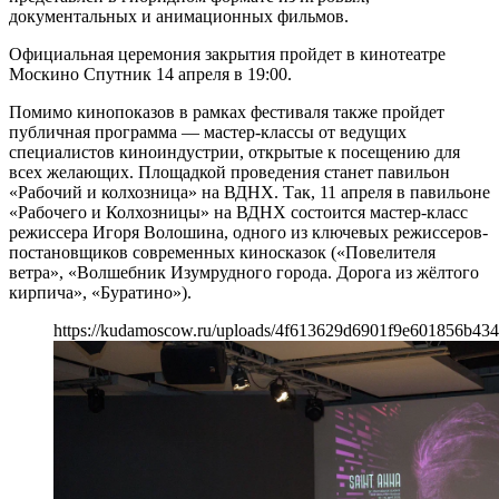
документальных и анимационных фильмов.
Официальная церемония закрытия пройдет в кинотеатре
Москино Спутник 14 апреля в 19:00.
Помимо кинопоказов в рамках фестиваля также пройдет
публичная программа — мастер-классы от ведущих
специалистов киноиндустрии, открытые к посещению для
всех желающих. Площадкой проведения станет павильон
«Рабочий и колхозница» на ВДНХ. Так, 11 апреля в павильоне
«Рабочего и Колхозницы» на ВДНХ состоится мастер-класс
режиссера Игоря Волошина, одного из ключевых режиссеров-
постановщиков современных киносказок («Повелителя
ветра», «Волшебник Изумрудного города. Дорога из жёлтого
кирпича», «Буратино»).
https://kudamoscow.ru/uploads/4f613629d6901f9e601856b43