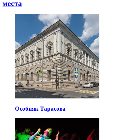
места
Особняк Тарасова