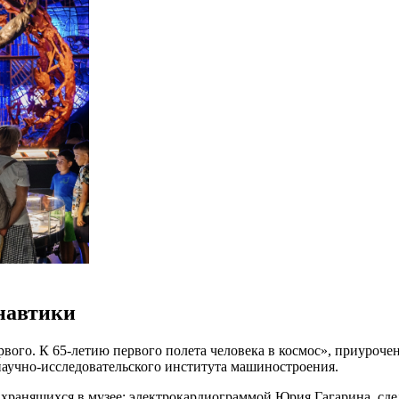
навтики
рвого. К 65-летию первого полета человека в космос», приуроч
научно-исследовательского института машиностроения.
 хранящихся в музее: электрокардиограммой Юрия Гагарина, сд