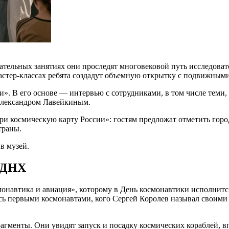
кательных занятиях они проследят многовековой путь исследова
стер-классах ребята создадут объемную открытку с подвижными
». В его основе — интервью с сотрудниками, в том числе теми, 
Александром Лавейкиным.
ри космическую карту России»: гостям предложат отметить город
траны.
в музей.
 ВДНХ
автика и авиация», которому в День космонавтики исполнится 
ись первыми космонавтами, кого Сергей Королев называл своими
агменты. Они увидят запуск и посадку космических кораблей, 