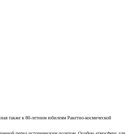
енная также к 80-летним юбилеям Ракетно-космической
еланной перед историческим полетом. Особую атмосферу для