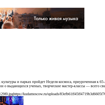
 культуры и парках пройдет Неделя космоса, приуроченная к 65
ции о выдающихся ученых, творческие мастер-классы — всего с
129f0.jpg
https://kudamoscow.ru/uploads/83efb61ff45ff4719b3d6605f7