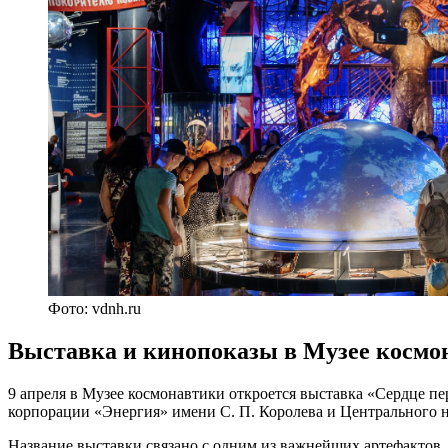
Фото: vdnh.ru
Выставка и кинопоказы в Музее космо
9 апреля в Музее космонавтики откроется выставка «Сердце пе
корпорации «Энергия» имени С. П. Королева и Центрального 
Название выставки связано с одним из важнейших артефактов,