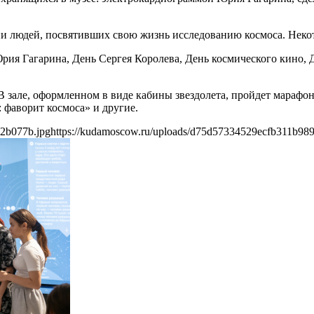
и людей, посвятивших свою жизнь исследованию космоса. Некот
рия Гагарина, День Сергея Королева, День космического кино, 
 В зале, оформленном в виде кабины звездолета, пройдет мараф
фаворит космоса» и другие.
72b077b.jpg
https://kudamoscow.ru/uploads/d75d57334529ecfb311b98