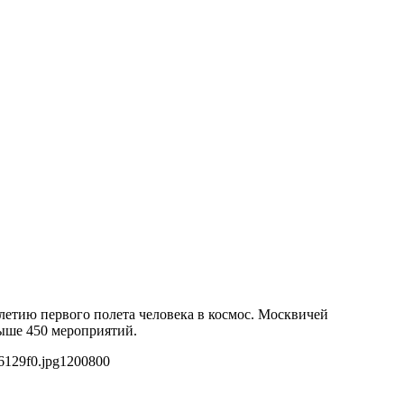
-летию первого полета человека в космос. Москвичей
выше 450 мероприятий.
6129f0.jpg
1200
800