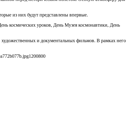
орые из них будут представлены впервые.
День космических уроков, День Музея космонавтики, День
он художественных и документальных фильмов. В рамках него
9a772b077b.jpg
1200
800