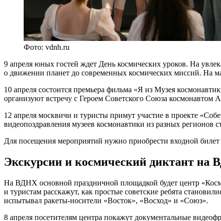
Фото: vdnh.ru
9 апреля юных гостей ждет День космических уроков. На увле
о движении планет до современных космических миссий. На ма
10 апреля состоится премьера фильма «Я из Музея космонавтики
организуют встречу с Героем Советского Союза космонавтом 
12 апреля москвичи и туристы примут участие в проекте «Собе
видеопоздравления музеев космонавтики из разных регионов с
Для посещения мероприятий нужно приобрести входной билет 
Экскурсии и космический диктант на
На ВДНХ основной праздничной площадкой будет центр «Космон
и туристам расскажут, как простые советские ребята становил
испытывал ракеты-носители «Восток», «Восход» и «Союз».
8 апреля посетителям центра покажут документальные видеофр