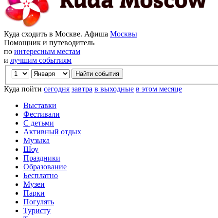
Куда сходить в Москве. Афиша
Москвы
Помощник и путеводитель
по
интересным местам
и
лучшим событиям
Куда пойти
сегодня
завтра
в выходные
в этом месяце
Выставки
Фестивали
С детьми
Активный отдых
Музыка
Шоу
Праздники
Образование
Бесплатно
Музеи
Парки
Погулять
Туристу