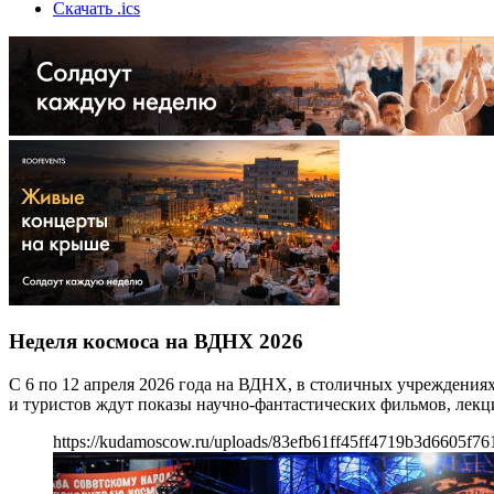
Скачать .ics
Неделя космоса на ВДНХ 2026
С 6 по 12 апреля 2026 года на ВДНХ, в столичных учреждениях
и туристов ждут показы научно-фантастических фильмов, лек
https://kudamoscow.ru/uploads/83efb61ff45ff4719b3d6605f76