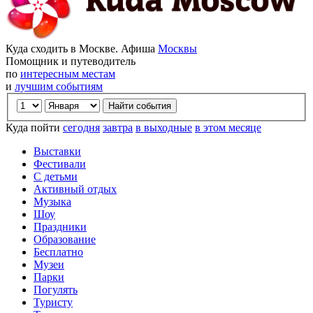
Куда сходить в Москве. Афиша
Москвы
Помощник и путеводитель
по
интересным местам
и
лучшим событиям
Куда пойти
сегодня
завтра
в выходные
в этом месяце
Выставки
Фестивали
С детьми
Активный отдых
Музыка
Шоу
Праздники
Образование
Бесплатно
Музеи
Парки
Погулять
Туристу