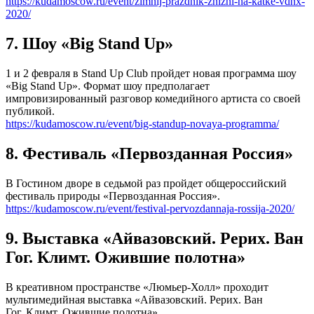
https://kudamoscow.ru/event/zimnij-prazdnik-zhizni-na-katke-vdnx-
2020/
7. Шоу «Big Stand Up»
1 и 2 февраля в Stand Up Club пройдет новая программа шоу
«Big Stand Up». Формат шоу предполагает
импровизированный разговор комедийного артиста со своей
публикой.
https://kudamoscow.ru/event/big-standup-novaya-programma/
8. Фестиваль «Первозданная Россия»
В Гостином дворе в седьмой раз пройдет общероссийский
фестиваль природы «Первозданная Россия».
https://kudamoscow.ru/event/festival-pervozdannaja-rossija-2020/
9. Выставка «Айвазовский. Рерих. Ван
Гог. Климт. Ожившие полотна»
В креативном пространстве «Люмьер-Холл» проходит
мультимедийная выставка «Айвазовский. Рерих. Ван
Гог. Климт. Ожившие полотна».