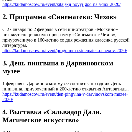
https://kudamoscow.ru/event/kitajskij-novyj-god-na-vdnx-2020/
2. Программа «Синематека: Чехов»
С 27 января по 2 февраля в сети кинотеатров «Москино»
покажут специальную программу «Синематека: Чехов»,
приуроченную к 160-летию со дня рождения классика русской
литературы.
https://kudamoscow.ru/event/programma-sinemateka-chexov-2020/
3. День пингвина в Дарвиновском
музее
1 февраля в Дарвиновском музее состоится праздник День
пингвина, приуроченный к 200-летию открытия Антарктиды.
https://kudamoscow.ru/event/den-pingvina-v-darvinovskom-muzee-
2020/
4. Выставка «Сальвадор Дали.
Магическое искусство»