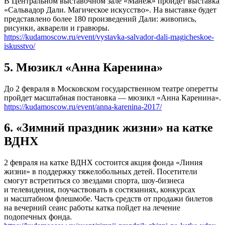
В Центральном выставочном зале «Манеж» пройдет выставка
«Сальвадор Дали. Магическое искусство». На выставке будет
представлено более 180 произведений Дали: живопись,
рисунки, акварели и гравюры.
https://kudamoscow.ru/event/vystavka-salvador-dali-magicheskoe-
iskusstvo/
5. Мюзикл «Анна Каренина»
До 2 февраля в Московском государственном театре оперетты
пройдет масштабная постановка — мюзикл «Анна Каренина».
https://kudamoscow.ru/event/anna-karenina-2017/
6. «Зимний праздник жизни» на катке
ВДНХ
2 февраля на катке ВДНХ состоится акция фонда «Линия
жизни» в поддержку тяжелобольных детей. Посетители
смогут встретиться со звездами спорта, шоу-бизнеса
и телевидения, поучаствовать в состязаниях, конкурсах
и масштабном флешмобе. Часть средств от продажи билетов
на вечерний сеанс работы катка пойдет на лечение
подопечных фонда.