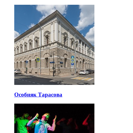
Особняк Тарасова