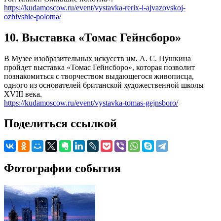
https://kudamoscow.ru/event/vystavka-rerix-i-ajvazovskoj-
ozhivshie-polotna/
10. Выставка «Томас Гейнсборо»
В Музее изобразительных искусств им. А. С. Пушкина
пройдет выставка «Томас Гейнсборо», которая позволит
познакомиться с творчеством выдающегося живописца,
одного из основателей британской художественной школы
XVIII века.
https://kudamoscow.ru/event/vystavka-tomas-gejnsboro/
Поделиться ссылкой
Фотографии события