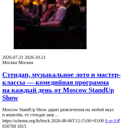
2026-07-21
2026-10-21
Москва
Москва
Стендап, музыкальное лото и мастер-
классы — комедийная программа
на каждый день от Moscow StandUp
Show
Moscow StandUp Show дарит развлечения на любой вкус
и кошелёк, от стендап шоу…
https://schema.org/InStock
2026-08-06T12:15:00+03:00
0
от 0
₽
656760
1815