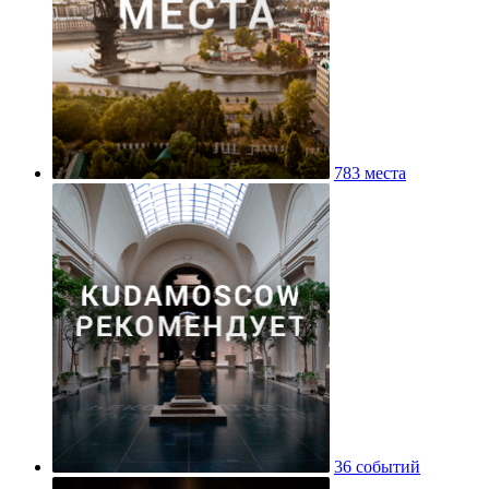
783 места
36 событий