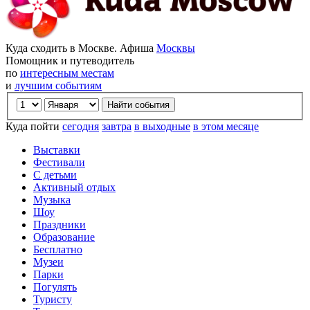
Куда сходить в Москве. Афиша
Москвы
Помощник и путеводитель
по
интересным местам
и
лучшим событиям
Куда пойти
сегодня
завтра
в выходные
в этом месяце
Выставки
Фестивали
С детьми
Активный отдых
Музыка
Шоу
Праздники
Образование
Бесплатно
Музеи
Парки
Погулять
Туристу