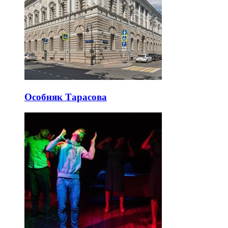
Особняк Тарасова