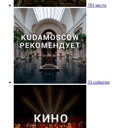
783 места
33 события