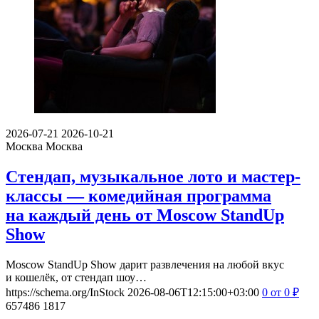
2026-07-21
2026-10-21
Москва
Москва
Стендап, музыкальное лото и мастер-
классы — комедийная программа
на каждый день от Moscow StandUp
Show
Moscow StandUp Show дарит развлечения на любой вкус
и кошелёк, от стендап шоу…
https://schema.org/InStock
2026-08-06T12:15:00+03:00
0
от 0
₽
657486
1817