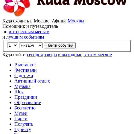
Куда сходить в Москве. Афиша
Москвы
Помощник и путеводитель
по
интересным местам
и
лучшим событиям
Куда пойти
сегодня
завтра
в выходные
в этом месяце
Выставки
Фестивали
С детьми
Активный отдых
Музыка
Шоу
Праздники
Образование
Бесплатно
Музеи
Парки
Погулять
Туристу