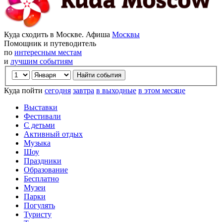
Куда сходить в Москве. Афиша
Москвы
Помощник и путеводитель
по
интересным местам
и
лучшим событиям
Куда пойти
сегодня
завтра
в выходные
в этом месяце
Выставки
Фестивали
С детьми
Активный отдых
Музыка
Шоу
Праздники
Образование
Бесплатно
Музеи
Парки
Погулять
Туристу