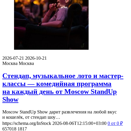
2026-07-21
2026-10-21
Москва
Москва
Стендап, музыкальное лото и мастер-
классы — комедийная программа
на каждый день от Moscow StandUp
Show
Moscow StandUp Show дарит развлечения на любой вкус
и кошелёк, от стендап шоу…
https://schema.org/InStock
2026-08-06T12:15:00+03:00
0
от 0
₽
657018
1817