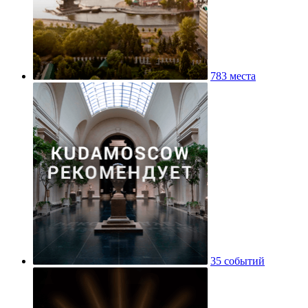
783 места
35 событий