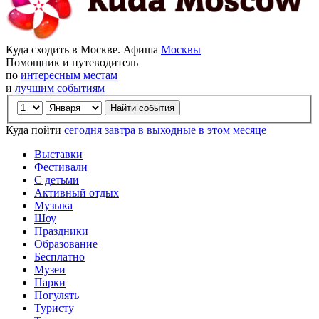
Куда сходить в Москве. Афиша
Москвы
Помощник и путеводитель
по
интересным местам
и
лучшим событиям
Куда пойти
сегодня
завтра
в выходные
в этом месяце
Выставки
Фестивали
С детьми
Активный отдых
Музыка
Шоу
Праздники
Образование
Бесплатно
Музеи
Парки
Погулять
Туристу