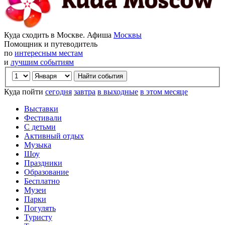
Куда сходить в Москве. Афиша
Москвы
Помощник и путеводитель
по
интересным местам
и
лучшим событиям
Куда пойти
сегодня
завтра
в выходные
в этом месяце
Выставки
Фестивали
С детьми
Активный отдых
Музыка
Шоу
Праздники
Образование
Бесплатно
Музеи
Парки
Погулять
Туристу