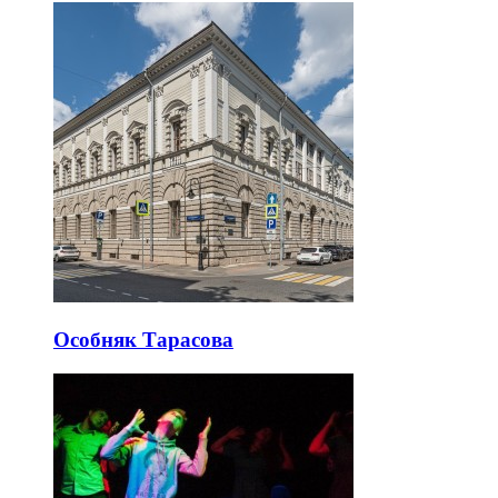
Особняк Тарасова