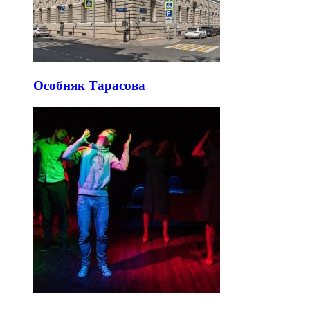
Особняк Тарасова