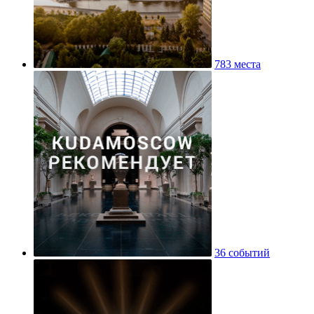
783 места
36 событий