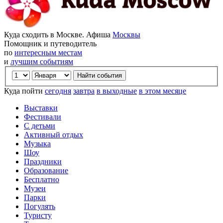
Куда сходить в Москве. Афиша
Москвы
Помощник и путеводитель
по
интересным местам
и
лучшим событиям
Куда пойти
сегодня
завтра
в выходные
в этом месяце
Выставки
Фестивали
С детьми
Активный отдых
Музыка
Шоу
Праздники
Образование
Бесплатно
Музеи
Парки
Погулять
Туристу