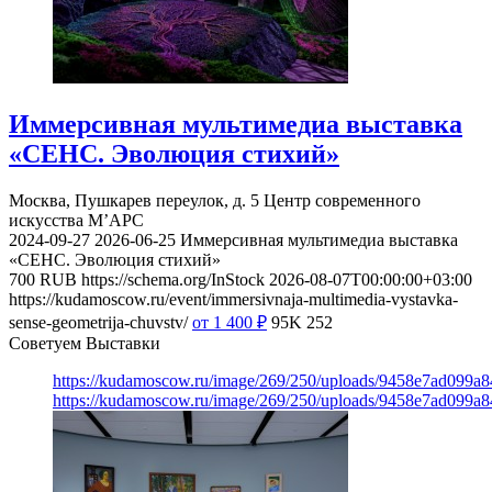
Иммерсивная мультимедиа выставка
«СЕНС. Эволюция стихий»
Москва, Пушкарев переулок, д. 5
Центр современного
искусства М’АРС
2024-09-27
2026-06-25
Иммерсивная мультимедиа выставка
«СЕНС. Эволюция стихий»
700
RUB
https://schema.org/InStock
2026-08-07T00:00:00+03:00
https://kudamoscow.ru/event/immersivnaja-multimedia-vystavka-
sense-geometrija-chuvstv/
от 1 400
₽
95K
252
Советуем Выставки
https://kudamoscow.ru/image/269/250/uploads/9458e7ad099a
https://kudamoscow.ru/image/269/250/uploads/9458e7ad099a