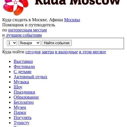
Куда сходить в Москве. Афиша
Москвы
Помощник и путеводитель
по
интересным местам
и
лучшим событиям
Куда пойти
сегодня
завтра
в выходные
в этом месяце
Выставки
Фестивали
С детьми
Активный отдых
Музыка
Шоу
Праздники
Образование
Бесплатно
Музеи
Парки
Погулять
Туристу