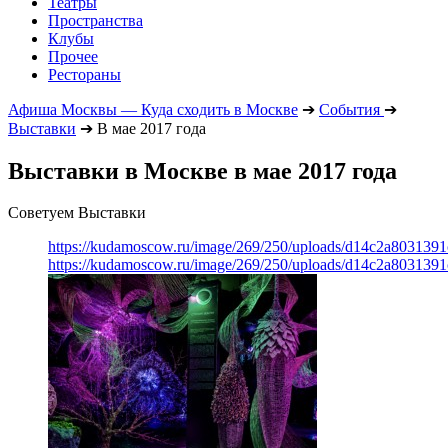
Театры
Пространства
Клубы
Прочее
Рестораны
Афиша Москвы — Куда сходить в Москве
➔
События
➔
Выставки
➔
В мае 2017 года
Выставки в Москве в мае 2017 года
Советуем Выставки
https://kudamoscow.ru/image/269/250/uploads/d14c2a803139
https://kudamoscow.ru/image/269/250/uploads/d14c2a803139