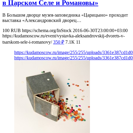
в Царском Селе и Романовы»
В Большом дворце музея-заповедника «Царицыно» проходит
выставка «Александровский дворец…
100
RUB
https://schema.org/InStock
2016-06-30T23:00:00+03:00
https://kudamoscow.ru/event/vystavka-aleksandrovskij-dvorets-v-
tsarskom-sele-i-romanovy/
350
₽
7.1K
11
https://kudamoscow.ru/image/255/255/uploads/3361e387cd1d0
https://kudamoscow.ru/image/255/255/uploads/3361e387cd1d0