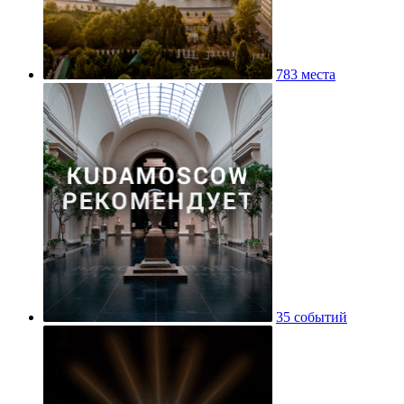
783 места
35 событий