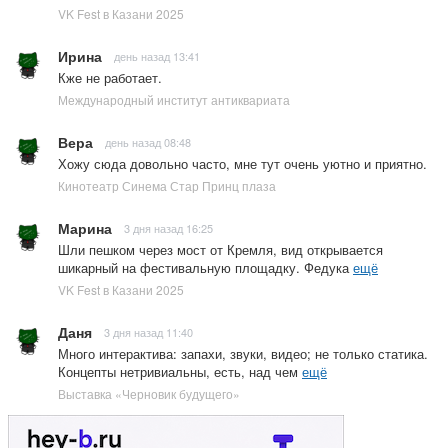
VK Fest в Казани 2025
Ирина
день назад 13:41
Кже не работает.
Международный институт антиквариата
Вера
день назад 08:48
Хожу сюда довольно часто, мне тут очень уютно и приятно.
Кинотеатр Синема Стар Принц плаза
Марина
3 дня назад 16:25
Шли пешком через мост от Кремля, вид открывается
шикарный на фестивальную площадку. Федука
ещё
VK Fest в Казани 2025
Даня
3 дня назад 11:40
Много интерактива: запахи, звуки, видео; не только статика.
Концепты нетривиальны, есть, над чем
ещё
Выставка «Черновик будущего»