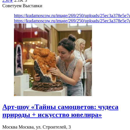
250
₽
2.1K
3
Советуем Выставки
https://kudamoscow.ru/image/269/250/uploads/25ec3a378e5
https://kudamoscow.ru/image/269/250/uploads/25ec3a378e5
Арт-шоу «Тайны самоцветов: чудеса
природы + искусство ювелира»
Москва
Москва, ул. Строителей, 3