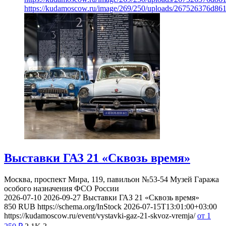
https://kudamoscow.ru/image/269/250/uploads/267526376d8
Выставки ГАЗ 21 «Сквозь время»
Москва, проспект Мира, 119, павильон №53-54
Музей Гаража
особого назначения ФСО России
2026-07-10
2026-09-27
Выставки ГАЗ 21 «Сквозь время»
850
RUB
https://schema.org/InStock
2026-07-15T13:01:00+03:00
https://kudamoscow.ru/event/vystavki-gaz-21-skvoz-vremja/
от 1