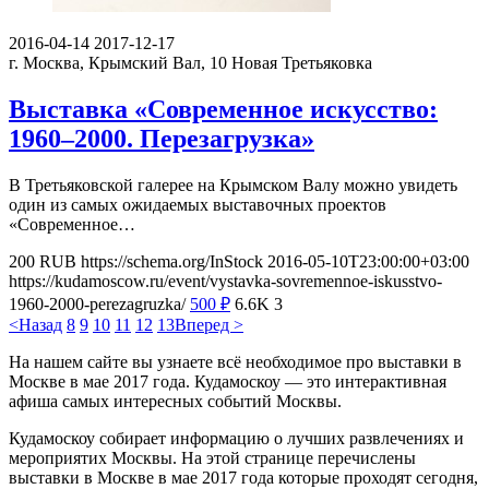
2016-04-14
2017-12-17
г. Москва, Крымский Вал, 10
Новая Третьяковка
Выставка «Современное искусство:
1960–2000. Перезагрузка»
В Третьяковской галерее на Крымском Валу можно увидеть
один из самых ожидаемых выставочных проектов
«Современное…
200
RUB
https://schema.org/InStock
2016-05-10T23:00:00+03:00
https://kudamoscow.ru/event/vystavka-sovremennoe-iskusstvo-
1960-2000-perezagruzka/
500
₽
6.6K
3
<Назад
8
9
10
11
12
13
Вперед >
На нашем сайте вы узнаете всё необходимое про выставки в
Москве в мае 2017 года. Кудамоскоу — это интерактивная
афиша самых интересных событий Москвы.
Кудамоскоу собирает информацию о лучших развлечениях и
мероприятих Москвы. На этой странице перечислены
выставки в Москве в мае 2017 года которые проходят сегодня,