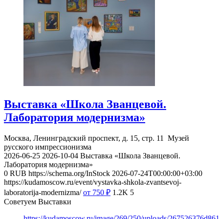
Выставка «Школа Званцевой.
Лаборатория модернизма»
Москва, Ленинградский проспект, д. 15, стр. 11
Музей
русского импрессионизма
2026-06-25
2026-10-04
Выставка «Школа Званцевой.
Лаборатория модернизма»
0
RUB
https://schema.org/InStock
2026-07-24T00:00:00+03:00
https://kudamoscow.ru/event/vystavka-shkola-zvantsevoj-
laboratorija-modernizma/
от 750
₽
1.2K
5
Советуем Выставки
https://kudamoscow.ru/image/269/250/uploads/267526376d8