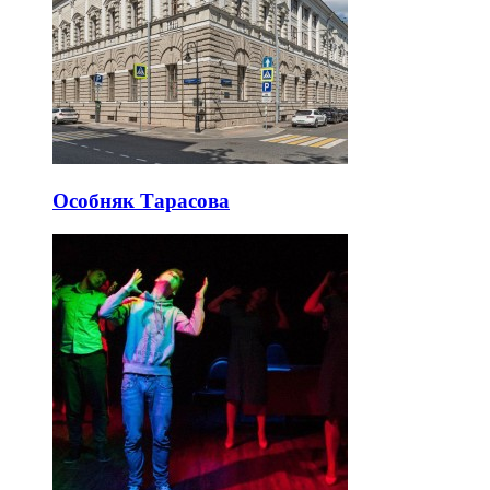
Особняк Тарасова