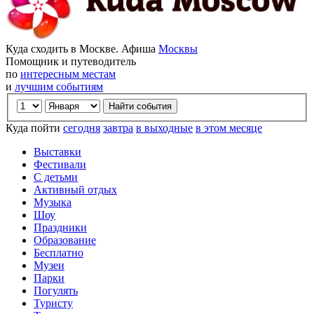
Куда сходить в Москве. Афиша
Москвы
Помощник и путеводитель
по
интересным местам
и
лучшим событиям
Куда пойти
сегодня
завтра
в выходные
в этом месяце
Выставки
Фестивали
С детьми
Активный отдых
Музыка
Шоу
Праздники
Образование
Бесплатно
Музеи
Парки
Погулять
Туристу