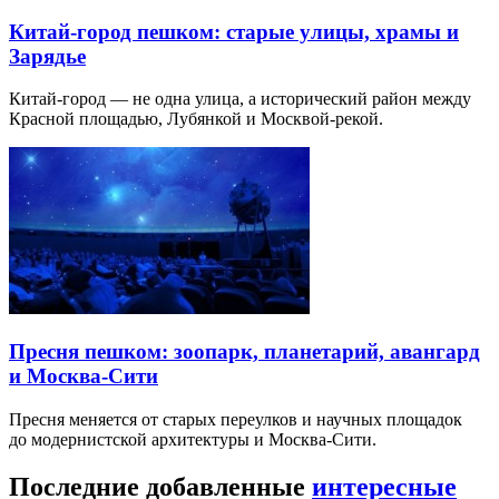
Китай-город пешком: старые улицы, храмы и
Зарядье
Китай-город — не одна улица, а исторический район между
Красной площадью, Лубянкой и Москвой-рекой.
Пресня пешком: зоопарк, планетарий, авангард
и Москва-Сити
Пресня меняется от старых переулков и научных площадок
до модернистской архитектуры и Москва-Сити.
Последние добавленные
интересные