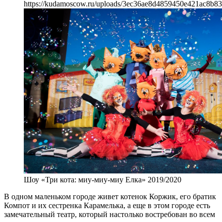
https://kudamoscow.ru/uploads/3ec36ae8d4859450e421ac8b83
Шоу «Три кота: миу-миу-миу Елка» 2019/2020
В одном маленьком городе живет котенок Коржик, его братик
Компот и их сестренка Карамелька, а еще в этом городе есть
замечательный театр, который настолько востребован во всем