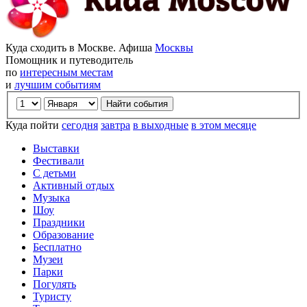
Куда сходить в Москве. Афиша
Москвы
Помощник и путеводитель
по
интересным местам
и
лучшим событиям
Куда пойти
сегодня
завтра
в выходные
в этом месяце
Выставки
Фестивали
С детьми
Активный отдых
Музыка
Шоу
Праздники
Образование
Бесплатно
Музеи
Парки
Погулять
Туристу