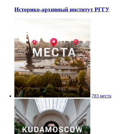
Историко-архивный институт РГГУ
783 места