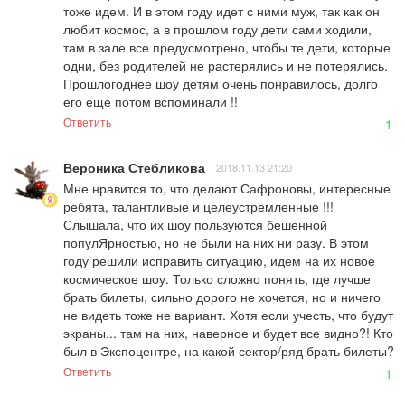
тоже идем. И в этом году идет с ними муж, так как он 
любит космос, а в прошлом году дети сами ходили, 
там в зале все предусмотрено, чтобы те дети, которые 
одни, без родителей не растерялись и не потерялись. 
Прошлогоднее шоу детям очень понравилось, долго 
его еще потом вспоминали !!
Ответить
1
Вероника Стебликова
2018.11.13 21:20
Мне нравится то, что делают Сафроновы, интересные 
ребята, талантливые и целеустремленные !!! 
Слышала, что их шоу пользуются бешенной 
популЯрностью, но не были на них ни разу. В этом 
году решили исправить ситуацию, идем на их новое 
космическое шоу. Только сложно понять, где лучше 
брать билеты, сильно дорого не хочется, но и ничего 
не видеть тоже не вариант. Хотя если учесть, что будут 
экраны... там на них, наверное и будет все видно?! Кто 
был в Экспоцентре, на какой сектор/ряд брать билеты?
Ответить
1