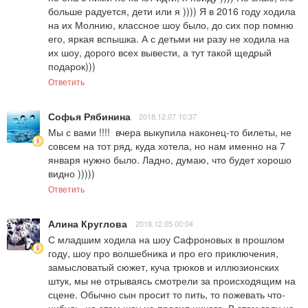
больше радуется, дети или я )))) Я в 2016 году ходила 
на их Молнию, классное шоу было, до сих пор помню 
его, яркая вспышка. А с детьми ни разу не ходила на 
их шоу, дорого всех вывести, а тут такой щедрый 
подарок)))
Ответить
Софья Рябинина
2018.12.07 10:37
Мы с вами !!!!  вчера выкупила наконец-то билеты, не 
совсем на тот ряд, куда хотела, но нам именно на 7 
января нужно было. Ладно, думаю, что будет хорошо 
видно )))))
Ответить
Алина Круглова
2018.12.05 00:04
С младшим ходила на шоу Сафроновых в прошлом 
году, шоу про волшебника и про его приключения, 
замысловатый сюжет, куча трюков и иллюзионских 
штук, мы не отрываясь смотрели за происходящим на 
сцене. Обычно сын просит то пить, то пожевать что-