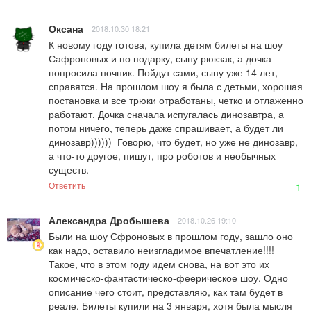
Оксана
2018.10.30 18:21
К новому году готова, купила детям билеты на шоу 
Сафроновых и по подарку, сыну рюкзак, а дочка 
попросила ночник. Пойдут сами, сыну уже 14 лет, 
справятся. На прошлом шоу я была с детьми, хорошая 
постановка и все трюки отработаны, четко и отлаженно 
работают. Дочка сначала испугалась динозавтра, а 
потом ничего, теперь даже спрашивает, а будет ли 
динозавр))))))  Говорю, что будет, но уже не динозавр, 
а что-то другое, пишут, про роботов и необычных 
существ.
Ответить
1
Александра Дробышева
2018.10.26 19:10
Были на шоу Сфроновых в прошлом году, зашло оно 
как надо, оставило неизгладимое впечатление!!!! 
Такое, что в этом году идем снова, на вот это их 
космическо-фантастическо-феерическое шоу. Одно 
описание чего стоит, представляю, как там будет в 
реале. Билеты купили на 3 января, хотя была мысля 