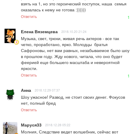
взять на 1, но это героический поступок, наша  семья 
оказалась к нему не готова :))))))
Ответить
1
Елена Вяземцева
2018.10.20 21:24
Музыка, свет, трюки, живая речь актеров - все так 
четко, проработано, ярко. Молодцы  братья 
Сафроновы, нет вам равных, незабываемое было шоу 
в прошлом году. Жду нового, читала, что оно будет 
феерией еще большего масштаба и невероятной 
яркости.
Ответить
1
Анна
2018.12.29 07:37
Шоу ужасное! Развод, не стоит своих денег. Фокусов 
нет, полный бред
Ответить
Маруся33
2018.12.28 05:22
Молния, Следствие ведет волшебник, сейчас вот 