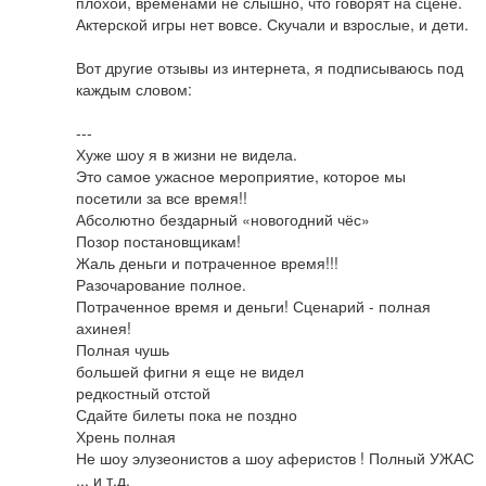
плохой, временами не слышно, что говорят на сцене. 
Актерской игры нет вовсе. Скучали и взрослые, и дети. 

Вот другие отзывы из интернета, я подписываюсь под 
каждым словом:

---

Хуже шоу я в жизни не видела. 

Это самое ужасное мероприятие, которое мы 
посетили за все время!! 

Абсолютно бездарный «новогодний чёс» 

Позор постановщикам! 

Жаль деньги и потраченное время!!! 

Разочарование полное. 

Потраченное время и деньги! Сценарий - полная 
ахинея! 

Полная чушь

большей фигни я еще не видел

редкостный отстой

Сдайте билеты пока не поздно

Хрень полная

Не шоу элузеонистов а шоу аферистов ! Полный УЖАС

... и т.д.
