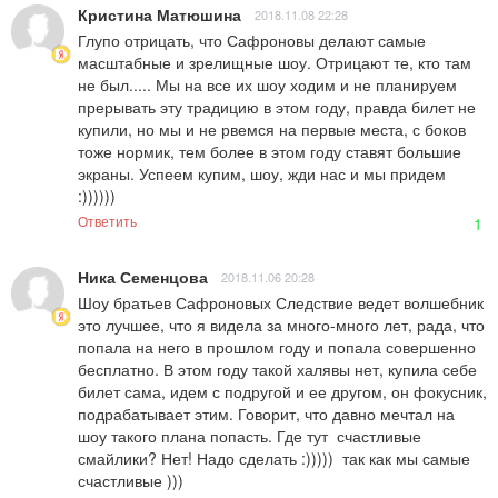
Кристина Матюшина
2018.11.08 22:28
Глупо отрицать, что Сафроновы делают самые 
масштабные и зрелищные шоу. Отрицают те, кто там 
не был..... Мы на все их шоу ходим и не планируем 
прерывать эту традицию в этом году, правда билет не 
купили, но мы и не рвемся на первые места, с боков 
тоже нормик, тем более в этом году ставят большие 
экраны. Успеем купим, шоу, жди нас и мы придем 
:))))))
Ответить
1
Ника Семенцова
2018.11.06 20:28
Шоу братьев Сафроновых Следствие ведет волшебник 
это лучшее, что я видела за много-много лет, рада, что 
попала на него в прошлом году и попала совершенно 
бесплатно. В этом году такой халявы нет, купила себе 
билет сама, идем с подругой и ее другом, он фокусник, 
подрабатывает этим. Говорит, что давно мечтал на 
шоу такого плана попасть. Где тут  счастливые 
смайлики? Нет! Надо сделать :)))))  так как мы самые 
счастливые )))