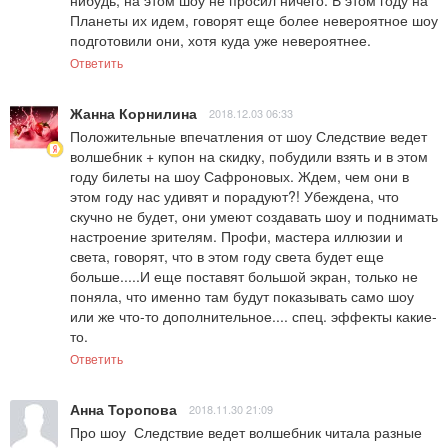
нибудь, на этом шоу не просил ничего. В этом году на 
Планеты их идем, говорят еще более невероятное шоу 
подготовили они, хотя куда уже невероятнее.
Ответить
Жанна Корнилина
2018.12.03 06:33
Положительные впечатления от шоу Следствие ведет 
волшебник + купон на скидку, побудили взять и в этом 
году билеты на шоу Сафроновых. Ждем, чем они в 
этом году нас удивят и порадуют?! Убеждена, что 
скучно не будет, они умеют создавать шоу и поднимать 
настроение зрителям. Профи, мастера иллюзии и 
света, говорят, что в этом году света будет еще 
больше.....И еще поставят большой экран, только не 
поняла, что именно там будут показывать само шоу 
или же что-то дополнительное.... спец. эффекты какие-
то.
Ответить
Анна Торопова
2018.11.30 21:09
Про шоу  Следствие ведет волшебник читала разные 