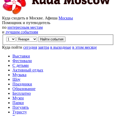
Куда сходить в Москве. Афиша
Москвы
Помощник и путеводитель
по
интересным местам
и
лучшим событиям
Куда пойти
сегодня
завтра
в выходные
в этом месяце
Выставки
Фестивали
С детьми
Активный отдых
Музыка
Шоу
Праздники
Образование
Бесплатно
Музеи
Парки
Погулять
Туристу