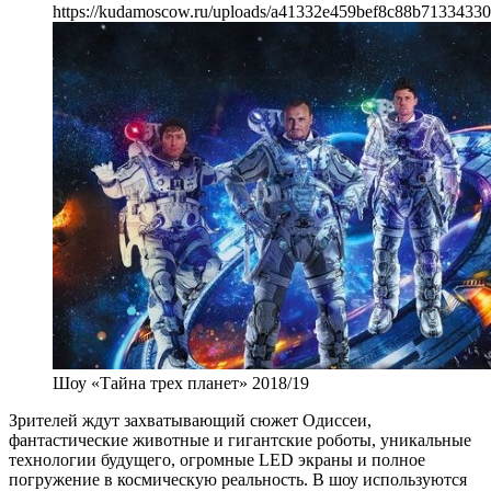
https://kudamoscow.ru/uploads/a41332e459bef8c88b71334330
Шоу «Тайна трех планет» 2018/19
Зрителей ждут захватывающий сюжет Одиссеи,
фантастические животные и гигантские роботы, уникальные
технологии будущего, огромные LED экраны и полное
погружение в космическую реальность. В шоу используются