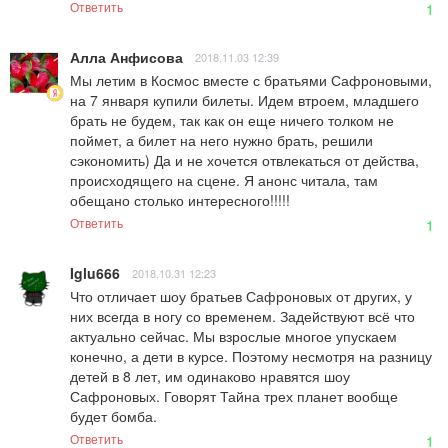
Ответить
1
Алла Анфисова
2018.11.03 12:39
Мы летим в Космос вместе с братьями Сафроновыми, 
на 7 января купили билеты. Идем втроем, младшего 
брать не будем, так как он еще ничего толком не 
поймет, а билет на него нужно брать, решили 
сэкономить) Да и не хочется отвлекаться от действа, 
происходящего на сцене. Я анонс читала, там 
обещано столько интересного!!!!!
Ответить
1
Iglu666
2018.10.31 12:23
Что отличает шоу братьев Сафроновых от других, у 
них всегда в ногу со временем. Задействуют всё что 
актуально сейчас. Мы взрослые многое упускаем 
конечно, а дети в курсе. Поэтому несмотря на разницу 
детей в 8 лет, им одинаково нравятся шоу 
Сафроновых. Говорят Тайна трех планет вообще 
будет бомба.
Ответить
1