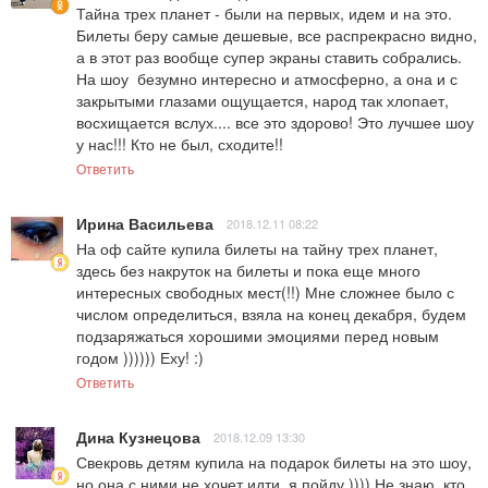
Тайна трех планет - были на первых, идем и на это. 
Билеты беру самые дешевые, все распрекрасно видно, 
а в этот раз вообще супер экраны ставить собрались. 
На шоу  безумно интересно и атмосферно, а она и с 
закрытыми глазами ощущается, народ так хлопает, 
восхищается вслух.... все это здорово! Это лучшее шоу 
у нас!!! Кто не был, сходите!!
Ответить
Ирина Васильева
2018.12.11 08:22
На оф сайте купила билеты на тайну трех планет, 
здесь без накруток на билеты и пока еще много 
интересных свободных мест(!!) Мне сложнее было с 
числом определиться, взяла на конец декабря, будем 
подзаряжаться хорошими эмоциями перед новым 
годом )))))) Еху! :)
Ответить
Дина Кузнецова
2018.12.09 13:30
Свекровь детям купила на подарок билеты на это шоу, 
но она с ними не хочет идти, я пойду )))) Не знаю, кто 