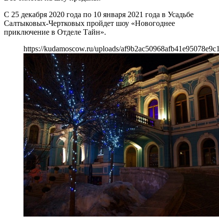
С 25 декабря 2020 года по 10 января 2021 года в Усадьбе
Салтыковых-Чертковых пройдет шоу «Новогоднее
приключение в Отделе Тайн».
https://kudamoscow.ru/uploads/af9b2ac50968afb41e95078e9c