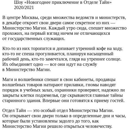
Шоу «Новогоднее приключение в Отделе Тайн»
2020/2021
В центре Москвы, среди множества ведомств и министерств,
в декабре откроет свои двери самое секретное из них —
Министерство Магии. Каждый утро сюда, спешит множество
прохожих, на первый взгляд ничем не отличающихся
от государственных служащих.
Кто-то из них торопится и допивает утренний кофе на ходу,
кто-то не спеша прогуливается, планируя насыщенный
рабочий день, кто-то замечтался, глядя на утреннее солнце.
Их объединяет одно — все они идут на службу
в Министерство Магии.
Маги и волшебники спешат в свои кабинеты, продавцы
волшебных товаров натирают прилавки, гномы наводят
порядок в учебных залах, охранники проверяют, надежно ли
закрыты клетки подземелья, где скрываются главные тайны
старинного здания. Впервые они готовятся к приему гостей.
Отдел Тайн — это особый отдел Министерства Магии.
Он открывает свои двери только в определенные дни и часы,
которые были установлены задолго до того, как
Министерство Магии решило открыться человечеству.