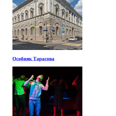
Особняк Тарасова