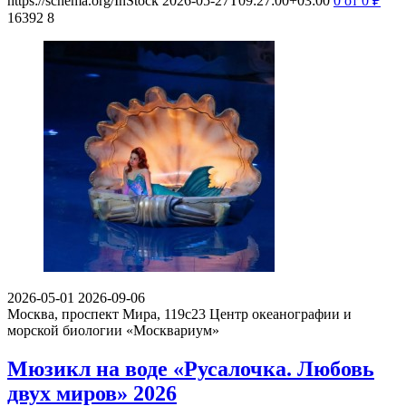
https://schema.org/InStock
2026-05-27T09:27:00+03:00
0
от 0
₽
16392
8
2026-05-01
2026-09-06
Москва, проспект Мира, 119с23
Центр океанографии и
морской биологии «Москвариум»
Мюзикл на воде «Русалочка. Любовь
двух миров» 2026