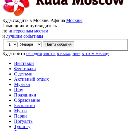
Куда сходить в Москве. Афиша
Москвы
Помощник и путеводитель
по
интересным местам
и
лучшим событиям
Куда пойти
сегодня
завтра
в выходные
в этом месяце
Выставки
Фестивали
С детьми
Активный отдых
Музыка
Шоу
Праздники
Образование
Бесплатно
Музеи
Парки
Погулять
Туристу