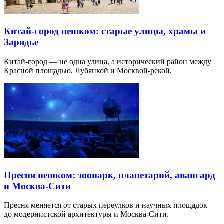
Китай-город пешком: старые улицы, храмы и
Зарядье
Китай-город — не одна улица, а исторический район между
Красной площадью, Лубянкой и Москвой-рекой.
Пресня пешком: зоопарк, планетарий, авангард
и Москва-Сити
Пресня меняется от старых переулков и научных площадок
до модернистской архитектуры и Москва-Сити.