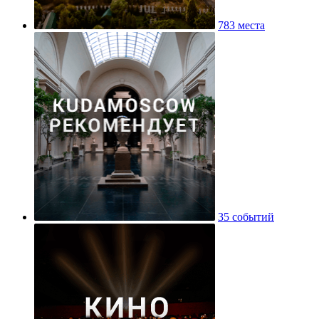
783 места
35 событий