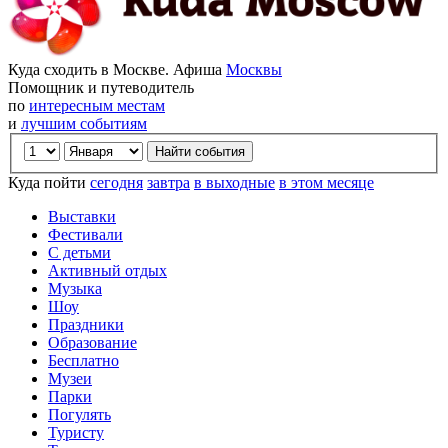
Куда сходить в Москве. Афиша
Москвы
Помощник и путеводитель
по
интересным местам
и
лучшим событиям
Куда пойти
сегодня
завтра
в выходные
в этом месяце
Выставки
Фестивали
С детьми
Активный отдых
Музыка
Шоу
Праздники
Образование
Бесплатно
Музеи
Парки
Погулять
Туристу