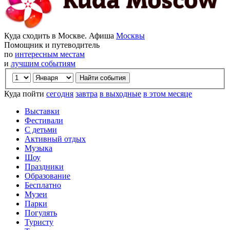
Куда сходить в Москве. Афиша
Москвы
Помощник и путеводитель
по
интересным местам
и
лучшим событиям
Куда пойти
сегодня
завтра
в выходные
в этом месяце
Выставки
Фестивали
С детьми
Активный отдых
Музыка
Шоу
Праздники
Образование
Бесплатно
Музеи
Парки
Погулять
Туристу