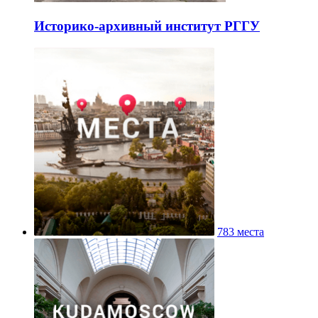
Историко-архивный институт РГГУ
783 места