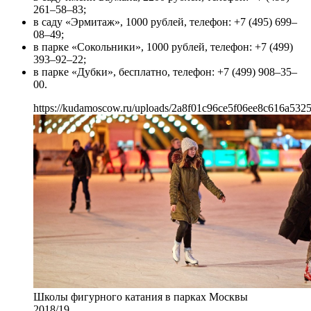
261–58–83;
в саду «Эрмитаж», 1000 рублей, телефон: +7 (495) 699–
08–49;
в парке «Сокольники», 1000 рублей, телефон: +7 (499)
393–92–22;
в парке «Дубки», бесплатно, телефон: +7 (499) 908–35–
00.
https://kudamoscow.ru/uploads/2a8f01c96ce5f06ee8c616a5325
Школы фигурного катания в парках Москвы
2018/19