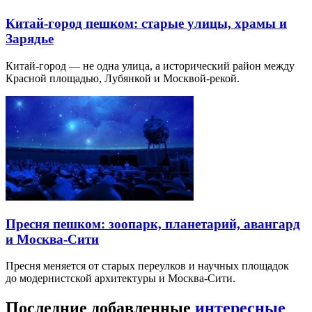
Китай-город пешком: старые улицы, храмы и
Зарядье
Китай-город — не одна улица, а исторический район между
Красной площадью, Лубянкой и Москвой-рекой.
Пресня пешком: зоопарк, планетарий, авангард
и Москва-Сити
Пресня меняется от старых переулков и научных площадок
до модернистской архитектуры и Москва-Сити.
Последние добавленные
интересные