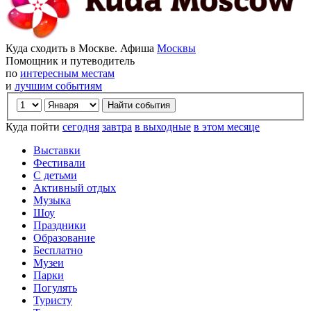
Куда сходить в Москве. Афиша
Москвы
Помощник и путеводитель
по
интересным местам
и
лучшим событиям
Куда пойти
сегодня
завтра
в выходные
в этом месяце
Выставки
Фестивали
С детьми
Активный отдых
Музыка
Шоу
Праздники
Образование
Бесплатно
Музеи
Парки
Погулять
Туристу