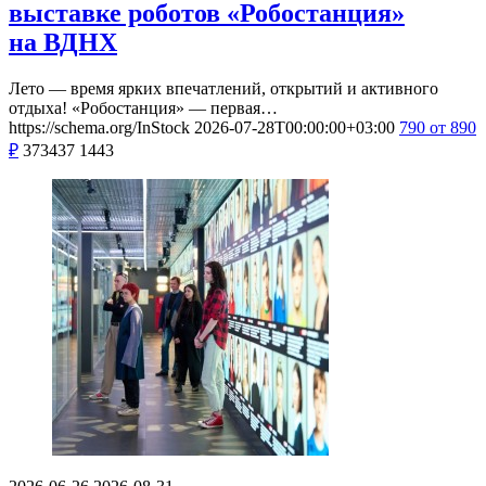
выставке роботов «Робостанция»
на ВДНХ
Лето — время ярких впечатлений, открытий и активного
отдыха! «Робостанция» — первая…
https://schema.org/InStock
2026-07-28T00:00:00+03:00
790
от 890
₽
373437
1443