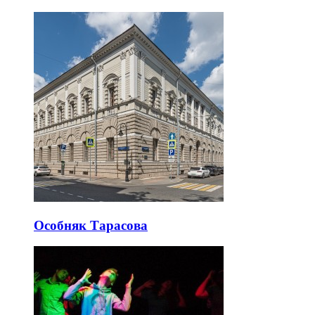
Особняк Тарасова