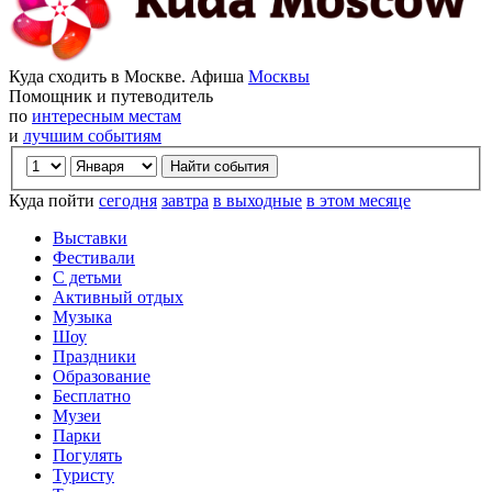
Куда сходить в Москве. Афиша
Москвы
Помощник и путеводитель
по
интересным местам
и
лучшим событиям
Куда пойти
сегодня
завтра
в выходные
в этом месяце
Выставки
Фестивали
С детьми
Активный отдых
Музыка
Шоу
Праздники
Образование
Бесплатно
Музеи
Парки
Погулять
Туристу