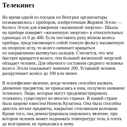
Телекинез
Во время одной из поездок по Венгрии организаторы
познакомились с прибором, изобретенным Жоржем Эгели —
Колесо Эгели для измерения «жизненной энергии». Шкала
на приборе измеряет «жизненную энергию» в относительных
единицах от 0 до 400. Если поставить руку вблизи колеса
прибора, представляющего собой тонкую фольгу насаженную
на опорную иглу, то колесо начинает вращаться
по направлению вытянутых пальцев. Считается, что чем
быстрее вращается колесо, тем большей жизненной энергией
обладает человек. Для обычного состояния среднего человека
колесо Эгели показывает значение 200. Уставший человек
раскручивает колесо до 100 или менее.
В псизофизике явление, когда человек способен вызвать
движение предметов, не прикасаясь к ним, получило название
телекинез. Люди, которые могут продемонстрировать
телекинез, существуют во многих странах. В нашей стране
была широко известна Нинель Кулагина. Она была способна
двигать легкие предметы, накрытые стеклянным колпаком.
Кроме того, она демонстрировала пирокинез, явление, при
котором человек может поднимать температуру тела, в плоть
до возгорания, не прикасаясь к нему.