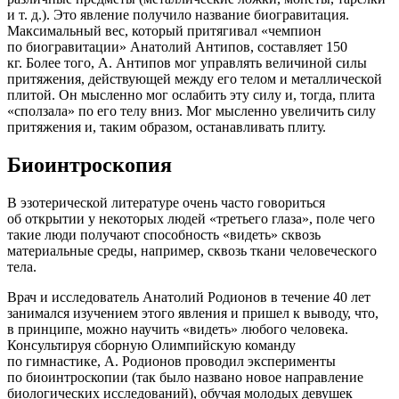
и т. д.). Это явление получило название биогравитация.
Максимальный вес, который притягивал «чемпион
по биогравитации» Анатолий Антипов, составляет 150
кг. Более того, А. Антипов мог управлять величиной силы
притяжения, действующей между его телом и металлической
плитой. Он мысленно мог ослабить эту силу и, тогда, плита
«сползала» по его телу вниз. Мог мысленно увеличить силу
притяжения и, таким образом, останавливать плиту.
Биоинтроскопия
В эзотерической литературе очень часто говориться
об открытии у некоторых людей «третьего глаза», поле чего
такие люди получают способность «видеть» сквозь
материальные среды, например, сквозь ткани человеческого
тела.
Врач и исследователь Анатолий Родионов в течение 40 лет
занимался изучением этого явления и пришел к выводу, что,
в принципе, можно научить «видеть» любого человека.
Консультируя сборную Олимпийскую команду
по гимнастике, А. Родионов проводил эксперименты
по биоинтроскопии (так было названо новое направление
биологических исследований), обучая молодых девушек