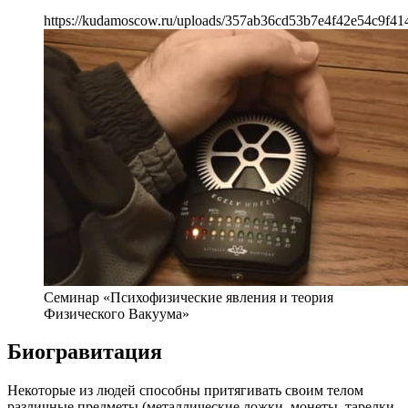
https://kudamoscow.ru/uploads/357ab36cd53b7e4f42e54c9f41
Семинар «Психофизические явления и теория
Физического Вакуума»
Биогравитация
Некоторые из людей способны притягивать своим телом
различные предметы (металлические ложки, монеты, тарелки