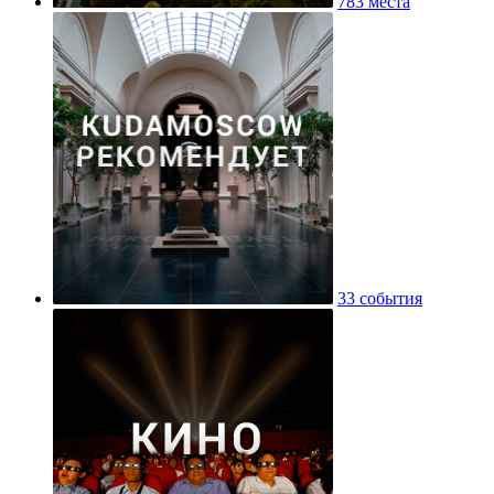
783 места
33 события