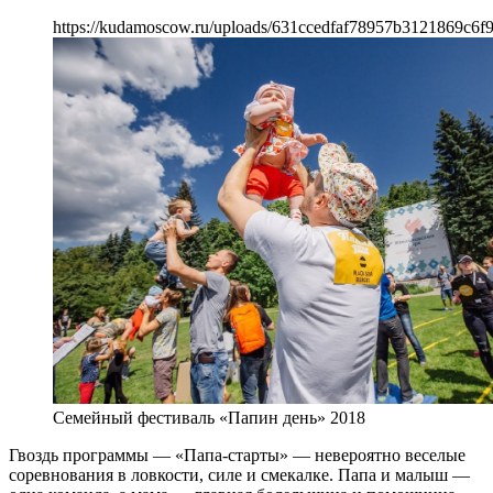
https://kudamoscow.ru/uploads/631ccedfaf78957b3121869c6f
Семейный фестиваль «Папин день» 2018
Гвоздь программы — «Папа-старты» — невероятно веселые
соревнования в ловкости, силе и смекалке. Папа и малыш —