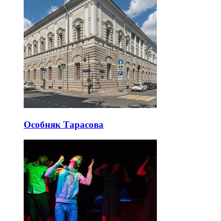
Особняк Тарасова