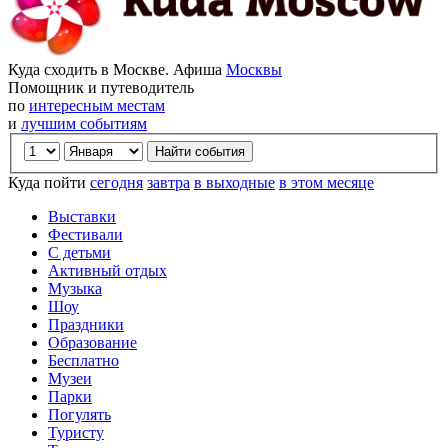
Куда сходить в Москве. Афиша
Москвы
Помощник и путеводитель
по
интересным местам
и
лучшим событиям
Куда пойти
сегодня
завтра
в выходные
в этом месяце
Выставки
Фестивали
С детьми
Активный отдых
Музыка
Шоу
Праздники
Образование
Бесплатно
Музеи
Парки
Погулять
Туристу