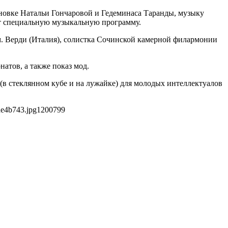
новке Натальи Гончаровой и Гедеминаса Таранды, музыку
ят специальную музыкальную программу.
м. Верди (Италия), солистка Сочинской камерной филармонии
атов, а также показ мод.
(в стеклянном кубе и на лужайке) для молодых интеллектуалов
de4b743.jpg
1200
799