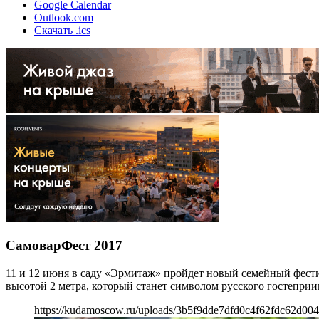
Google Calendar
Outlook.com
Скачать .ics
СамоварФест 2017
11 и 12 июня в саду «Эрмитаж» пройдет новый семейный фест
высотой 2 метра, который станет символом русского гостепри
https://kudamoscow.ru/uploads/3b5f9dde7dfd0c4f62fdc62d004