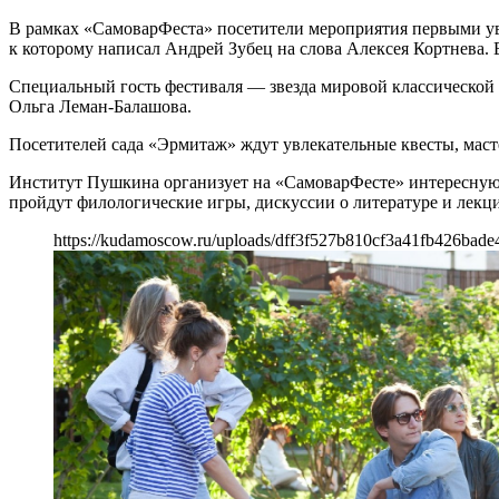
В рамках «СамоварФеста» посетители мероприятия первыми ув
к которому написал Андрей Зубец на слова Алексея Кортнева.
Специальный гость фестиваля — звезда мировой классической 
Ольга Леман-Балашова.
Посетителей сада «Эрмитаж» ждут увлекательные квесты, маст
Институт Пушкина организует на «СамоварФесте» интересную п
пройдут филологические игры, дискуссии о литературе и лекци
https://kudamoscow.ru/uploads/dff3f527b810cf3a41fb426bade