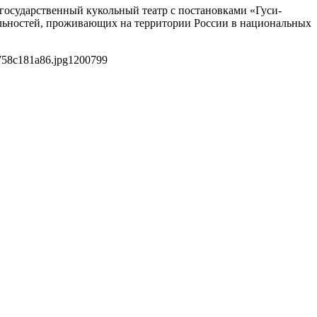
 государственный кукольный театр с постановками «Гуси-
нальностей, проживающих на территории России в национальных
758c181a86.jpg
1200
799