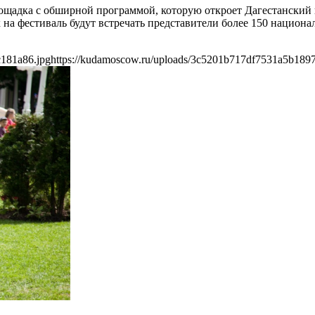
площадка с обширной программой, которую откроет Дагестанский
 на фестиваль будут встречать представители более 150 нацио
c181a86.jpg
https://kudamoscow.ru/uploads/3c5201b717df7531a5b189