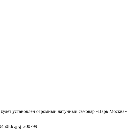
 будет установлен огромный латунный самовар «Царь-Москва»
0450fdc.jpg
1200
799