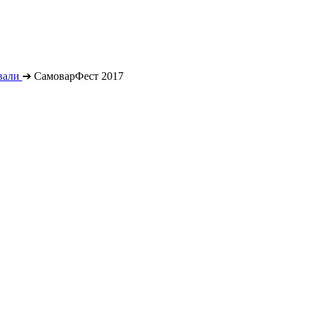
вали
➔
СамоварФест 2017