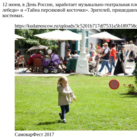
12 июня, в День России, заработает музыкально-театральная 
лебеди» и «Тайна персиковой косточки». Зрителей, пришедших
костюмах.
https://kudamoscow.ru/uploads/3c5201b717df7531a5b189758
СамоварФест 2017