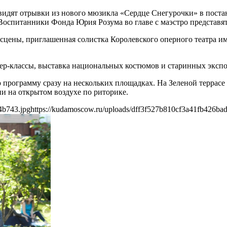
идят отрывки из нового мюзикла «Сердце Снегурочки» в поста
 Воспитанники Фонда Юрия Розума во главе с маэстро представ
сцены, приглашенная солистка Королевского оперного театра и
ер-классы, выставка национальных костюмов и старинных экспон
рограмму сразу на нескольких площадках. На Зеленой террасе 
и на открытом воздухе по риторике.
4b743.jpg
https://kudamoscow.ru/uploads/dff3f527b810cf3a41fb426ba