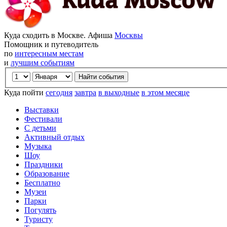
Куда сходить в Москве. Афиша
Москвы
Помощник и путеводитель
по
интересным местам
и
лучшим событиям
Куда пойти
сегодня
завтра
в выходные
в этом месяце
Выставки
Фестивали
С детьми
Активный отдых
Музыка
Шоу
Праздники
Образование
Бесплатно
Музеи
Парки
Погулять
Туристу