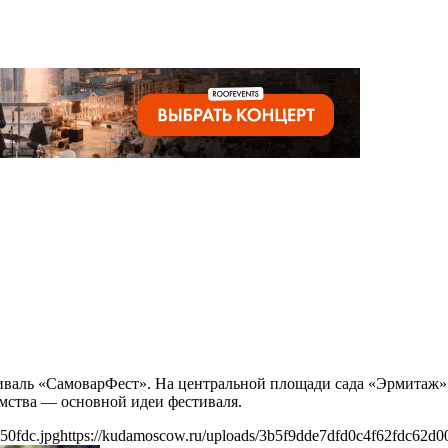
иваль «СамоварФест». На центральной площади сада «Эрмитаж»
имства — основной идеи фестиваля.
50fdc.jpg
https://kudamoscow.ru/uploads/3b5f9dde7dfd0c4f62fdc62d0