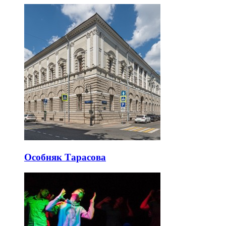
Особняк Тарасова