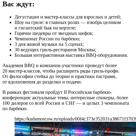
Вас ждут:
Дегустации и мастер-классы для взрослых и детей;
Шоу на гриле: в главных ролях — изюбрь целиком
и гигантский бык на вертеле;
Горячие шедевры от звездных шефов;
Чемпионат России по барбекю;
3 дня живой музыки на 5 сценах;
30 ведущих гриль-ресторанов Москвы;
Большая интерактивная выставка BBQ-оборудования.
Академия BBQ и компании-участники проведут более
20 мастер-классов, чтобы расширить ряды гриль-профи.
От философии стейка до теории и практики пастрами,
от вдохновения до разделки и подачи.
В рамках фестиваля пройдут II Российская барбекю-
конференция: актуальные темы, интересные спикеры, более
100 дилеров со всей России и СНГ — и целых 3 чемпионата
по барбекю.
https://kudamoscow.ru/uploads/00f4c373e352031a38671f3703