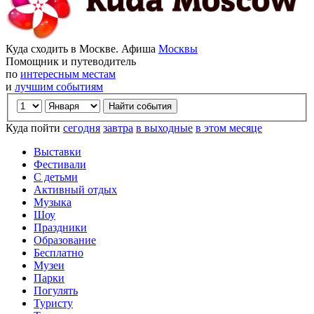
Куда сходить в Москве. Афиша
Москвы
Помощник и путеводитель
по
интересным местам
и
лучшим событиям
Куда пойти
сегодня
завтра
в выходные
в этом месяце
Выставки
Фестивали
С детьми
Активный отдых
Музыка
Шоу
Праздники
Образование
Бесплатно
Музеи
Парки
Погулять
Туристу