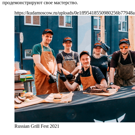
продемонстрируют свое мастерство.
https://kudamoscow.ru/uploads/0e1ff95418550980256b77948a
Russian Grill Fest 2021