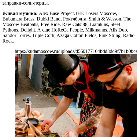
заправки-соли-перцы.
Живая музыка:
Alex Base Project, tHE Losers Moscow,
Bubamara Brass, Dubki Band, Роктябрята, Smith & Wesson, The
Moscow Beatballs, Free Ride, Raw Cats’88, Liamkins, Steel
Pythons, Delight. А еще HoReCa People, Milkmanns, Alis Duo,
Sandor Torres, Triple Cork, Azaga Cotton Fields, Pink String, Radio
Rock.
https://kudamoscow.ru/uploads/d560177104bdd8dd9f7b1b0bce