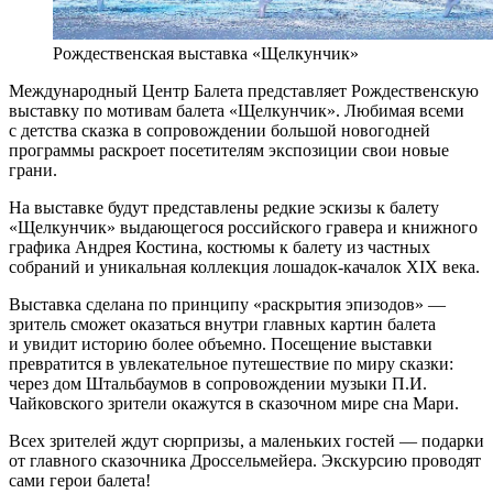
Рождественская выставка «Щелкунчик»
Международный Центр Балета представляет Рождественскую
выставку по мотивам балета «Щелкунчик». Любимая всеми
с детства сказка в сопровождении большой новогодней
программы раскроет посетителям экспозиции свои новые
грани.
На выставке будут представлены редкие эскизы к балету
«Щелкунчик» выдающегося российского гравера и книжного
графика Андрея Костина, костюмы к балету из частных
собраний и уникальная коллекция лошадок-качалок XIX века.
Выставка сделана по принципу «раскрытия эпизодов» —
зритель сможет оказаться внутри главных картин балета
и увидит историю более объемно. Посещение выставки
превратится в увлекательное путешествие по миру сказки:
через дом Штальбаумов в сопровождении музыки П.И.
Чайковского зрители окажутся в сказочном мире сна Мари.
Всех зрителей ждут сюрпризы, а маленьких гостей — подарки
от главного сказочника Дроссельмейера. Экскурсию проводят
сами герои балета!