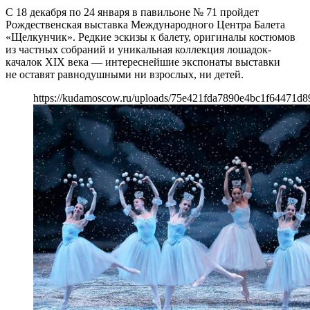
С 18 декабря по 24 января в павильоне № 71 пройдет
Рождественская выставка Международного Центра Балета
«Щелкунчик». Редкие эскизы к балету, оригиналы костюмов
из частных собраний и уникальная коллекция лошадок-
качалок XIX века — интереснейшие экспонаты выставки
не оставят равнодушными ни взрослых, ни детей.
https://kudamoscow.ru/uploads/75e421fda7890e4bc1f64471d8