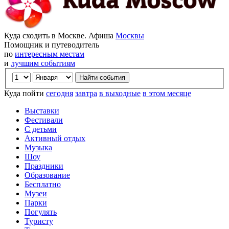
Куда сходить в Москве. Афиша
Москвы
Помощник и путеводитель
по
интересным местам
и
лучшим событиям
Куда пойти
сегодня
завтра
в выходные
в этом месяце
Выставки
Фестивали
С детьми
Активный отдых
Музыка
Шоу
Праздники
Образование
Бесплатно
Музеи
Парки
Погулять
Туристу