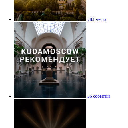
783 места
36 событий