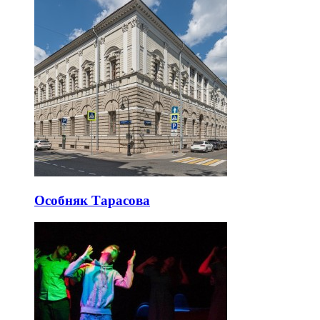
Особняк Тарасова