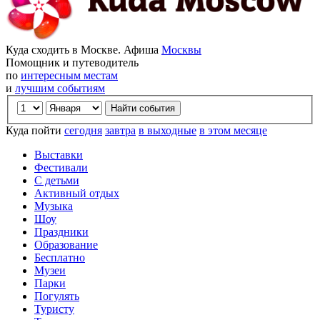
Куда сходить в Москве. Афиша
Москвы
Помощник и путеводитель
по
интересным местам
и
лучшим событиям
Куда пойти
сегодня
завтра
в выходные
в этом месяце
Выставки
Фестивали
С детьми
Активный отдых
Музыка
Шоу
Праздники
Образование
Бесплатно
Музеи
Парки
Погулять
Туристу