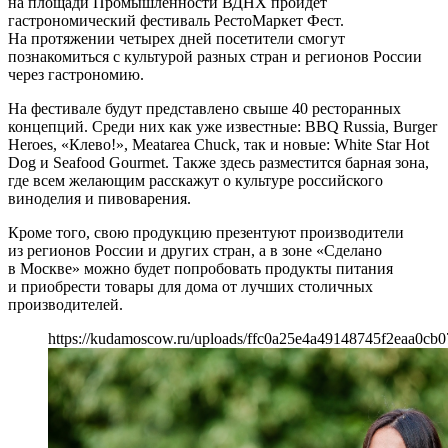
на площади Промышленности ВДНХ пройдет
гастрономический фестиваль РестоМаркет Фест.
На протяжении четырех дней посетители смогут
познакомиться с культурой разных стран и регионов России
через гастрономию.
На фестивале будут представлено свыше 40 ресторанных
концепций. Среди них как уже известные: BBQ Russia, Burger
Heroes, «Клево!», Meatarea Chuck, так и новые: White Star Hot
Dog и Seafood Gourmet. Также здесь разместится барная зона,
где всем желающим расскажут о культуре российского
виноделия и пивоварения.
Кроме того, свою продукцию презентуют производители
из регионов России и других стран, а в зоне «Сделано
в Москве» можно будет попробовать продукты питания
и приобрести товары для дома от лучших столичных
производителей.
https://kudamoscow.ru/uploads/ffc0a25e4a49148745f2eaa0cb0