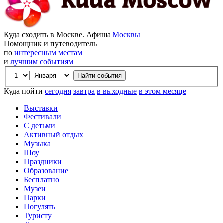
Куда сходить в Москве. Афиша
Москвы
Помощник и путеводитель
по
интересным местам
и
лучшим событиям
Куда пойти
сегодня
завтра
в выходные
в этом месяце
Выставки
Фестивали
С детьми
Активный отдых
Музыка
Шоу
Праздники
Образование
Бесплатно
Музеи
Парки
Погулять
Туристу