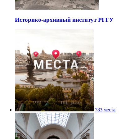
Историко-архивный институт РГГУ
783 места