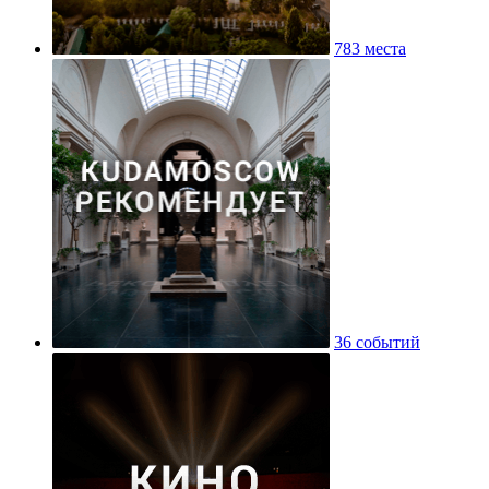
783 места
36 событий