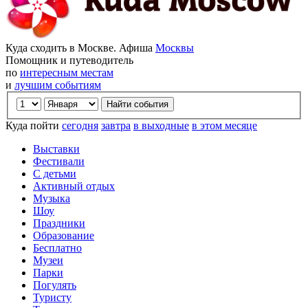
Куда сходить в Москве. Афиша
Москвы
Помощник и путеводитель
по
интересным местам
и
лучшим событиям
Куда пойти
сегодня
завтра
в выходные
в этом месяце
Выставки
Фестивали
С детьми
Активный отдых
Музыка
Шоу
Праздники
Образование
Бесплатно
Музеи
Парки
Погулять
Туристу