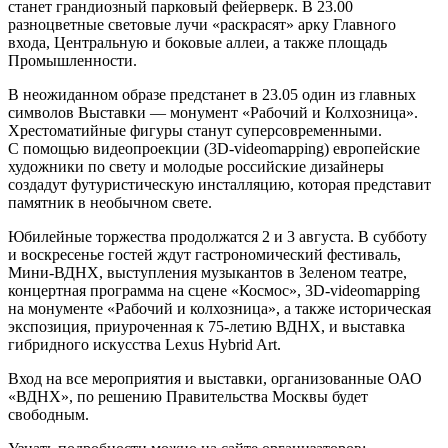
станет грандиозный парковый фейерверк. В 23.00
разноцветные световые лучи «раскрасят» арку Главного
входа, Центральную и боковые аллеи, а также площадь
Промышленности.
В неожиданном образе предстанет в 23.05 один из главных
символов Выставки — монумент «Рабочий и Колхозница».
Хрестоматийные фигуры станут суперсовременными.
С помощью видеопроекции (3D-videomapping) европейские
художники по свету и молодые российские дизайнеры
создадут футуристическую инсталляцию, которая представит
памятник в необычном свете.
Юбилейные торжества продолжатся 2 и 3 августа. В субботу
и воскресенье гостей ждут гастрономический фестиваль,
Мини-ВДНХ, выступления музыкантов в Зеленом театре,
концертная программа на сцене «Космос», 3D-videomapping
на монументе «Рабочий и колхозница», а также историческая
экспозиция, приуроченная к 75-летию ВДНХ, и выставка
гибридного искусства Lexus Hybrid Art.
Вход на все мероприятия и выставки, организованные ОАО
«ВДНХ», по решению Правительства Москвы будет
свободным.