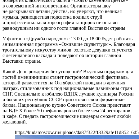
номера из классического балета «Сказ о каменном цветке»
в современной интерпретации. Организаторы шоу
не раскрывают детали действа, но уверяют, что великая
музыка, разноцветная подсветка водных струй
и профессиональная хореография танцоров не оставят
равнодушным ни одного гостя главной Выставки страны.
У фонтана «Дружба народов» c 13.00 до 18.00 будет работать
анимационная программа «Ожившие скульптуры». Благодаря
трогательному искусству мимов, золотые девушки спустятся
с легендарного каскада и поведают об истории главной
Выставки страны.
Какой День рождения без угощений? Вкусным подарком для
гостей именинниицы станет гастрономический фестиваль,
который разместится на Октябрьской площади в арочных
шатрах, стилизованных под национальные павильоны стран
СНГ. Специально к юбилею ВДНХ лучшие кулинары России
и бывших республик СССР приготовят свои фирменные
блюда. Национальную кухню Советского Союза представят
на ВДНХ более 50 шеф-поваров из более чем 24 ресторанов
и кафе. Отведать гастрономические шедевры сможет любой
желающий.
https://kudamoscow.ru/uploads/da87f322ff3329afe11d85216d5