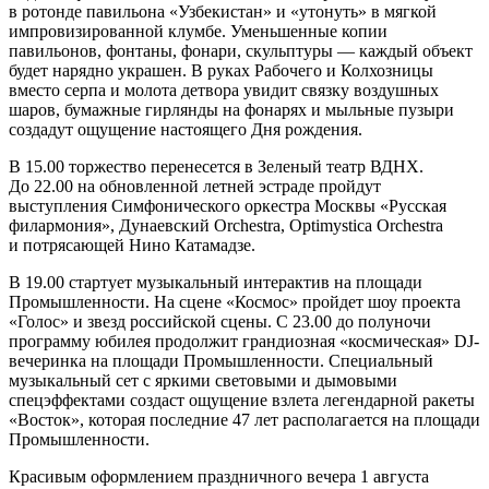
в ротонде павильона «Узбекистан» и «утонуть» в мягкой
импровизированной клумбе. Уменьшенные копии
павильонов, фонтаны, фонари, скульптуры — каждый объект
будет нарядно украшен. В руках Рабочего и Колхозницы
вместо серпа и молота детвора увидит связку воздушных
шаров, бумажные гирлянды на фонарях и мыльные пузыри
создадут ощущение настоящего Дня рождения.
В 15.00 торжество перенесется в Зеленый театр ВДНХ.
До 22.00 на обновленной летней эстраде пройдут
выступления Симфонического оркестра Москвы «Русская
филармония», Дунаевский Orchestra, Optimystica Orchestra
и потрясающей Нино Катамадзе.
В 19.00 стартует музыкальный интерактив на площади
Промышленности. На сцене «Космос» пройдет шоу проекта
«Голос» и звезд российской сцены. С 23.00 до полуночи
программу юбилея продолжит грандиозная «космическая» DJ-
вечеринка на площади Промышленности. Специальный
музыкальный сет с яркими световыми и дымовыми
спецэффектами создаст ощущение взлета легендарной ракеты
«Восток», которая последние 47 лет располагается на площади
Промышленности.
Красивым оформлением праздничного вечера 1 августа