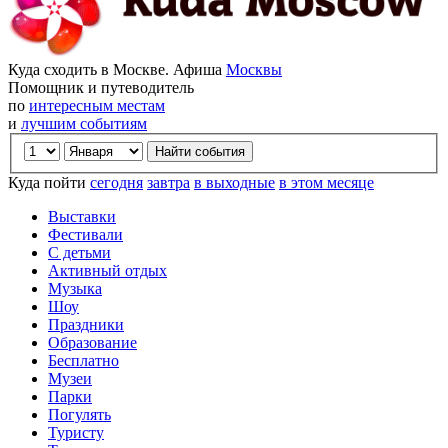
Куда сходить в Москве. Афиша
Москвы
Помощник и путеводитель
по
интересным местам
и
лучшим событиям
Куда пойти
сегодня
завтра
в выходные
в этом месяце
Выставки
Фестивали
С детьми
Активный отдых
Музыка
Шоу
Праздники
Образование
Бесплатно
Музеи
Парки
Погулять
Туристу