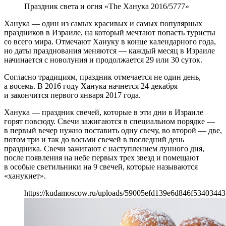
Праздник света и огня «The Ханука 2016/5777»
Ханука — один из самых красивых и самых популярных
праздников в Израиле, на который мечтают попасть туристы
со всего мира. Отмечают Хануку в конце календарного года,
но даты празднования меняются — каждый месяц в Израиле
начинается с новолуния и продолжается 29 или 30 суток.
Согласно традициям, праздник отмечается не один день,
а восемь. В 2016 году Ханука начнется 24 декабря
и закончится первого января 2017 года.
Ханука — праздник свечей, которые в эти дни в Израиле
горят повсюду. Свечи зажигаются в специальном порядке —
в первый вечер нужно поставить одну свечу, во второй — две,
потом три и так до восьми свечей в последний день
праздника. Свечи зажигают с наступлением лунного дня,
после появления на небе первых трех звезд и помещают
в особые светильники на 9 свечей, которые называются
«ханукиет».
https://kudamoscow.ru/uploads/59005efd139e6d846f53403443