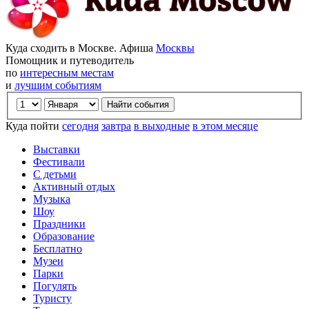
Куда сходить в Москве. Афиша
Москвы
Помощник и путеводитель
по
интересным местам
и
лучшим событиям
Куда пойти
сегодня
завтра
в выходные
в этом месяце
Выставки
Фестивали
С детьми
Активный отдых
Музыка
Шоу
Праздники
Образование
Бесплатно
Музеи
Парки
Погулять
Туристу