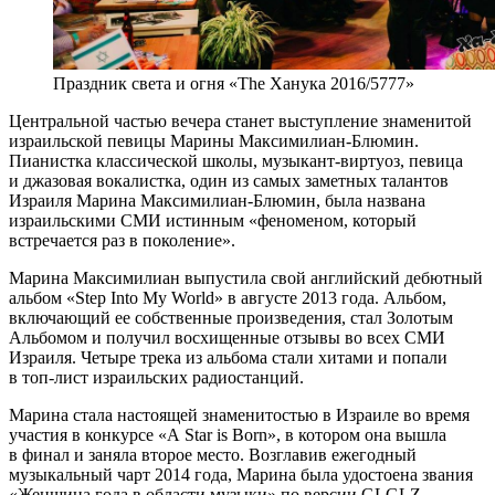
Праздник света и огня «The Ханука 2016/5777»
Центральной частью вечера станет выступление знаменитой
израильской певицы Марины Максимилиан-Блюмин.
Пианистка классической школы, музыкант-виртуоз, певица
и джазовая вокалистка, один из самых заметных талантов
Израиля Марина Максимилиан-Блюмин, была названа
израильскими СМИ истинным «феноменом, который
встречается раз в поколение».
Марина Максимилиан выпустила свой английский дебютный
альбом «Step Into My World» в августе 2013 года. Альбом,
включающий ее собственные произведения, стал Золотым
Альбомом и получил восхищенные отзывы во всех СМИ
Израиля. Четыре трека из альбома стали хитами и попали
в топ-лист израильских радиостанций.
Марина стала настоящей знаменитостью в Израиле во время
участия в конкурсе «A Star is Born», в котором она вышла
в финал и заняла второе место. Возглавив ежегодный
музыкальный чарт 2014 года, Марина была удостоена звания
«Женщина года в области музыки» по версии GLGLZ —