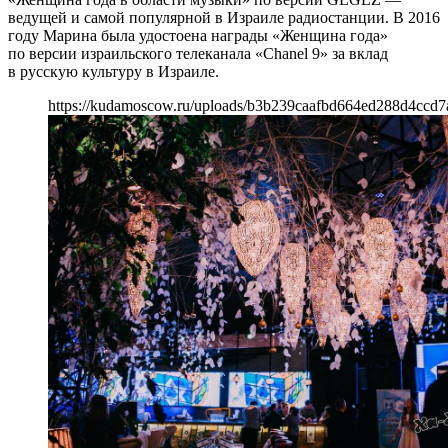
ведущей и самой популярной в Израиле радиостанции. В 2016
году Марина была удостоена награды «Женщина года»
по версии израильского телеканала «Chanel 9» за вклад
в русскую культуру в Израиле.
https://kudamoscow.ru/uploads/b3b239caafbd664ed288d4ccd7