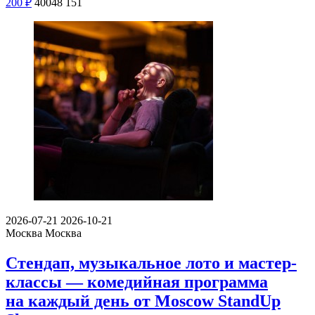
200
₽
40048
151
2026-07-21
2026-10-21
Москва
Москва
Стендап, музыкальное лото и мастер-
классы — комедийная программа
на каждый день от Moscow StandUp