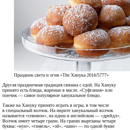
Праздник света и огня «The Ханука 2016/5777»
Другая праздничная традиция связана с едой. На Хануку
принято есть блюда, жареные в масле. «Суфгания» или
пончик — самое популярное ханукальное блюдо.
Также на Хануку принято играть в игры, в том числе
в специальный волчок. На иврите ханукальный волчок
называется «севивон», на идиш и английском — «дрейдл».
Волчок имеет четыре грани. На гранях вырезаны четыре
буквы: «нун», «гимель», «эй», «шин» — по одной букве