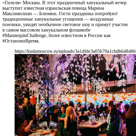
«Гилеля» Москвы. В этот праздничный ханукальный вечер
выступит известная израильская певица Марина
Максимилиан — Блюмин. Гости праздника попробуют
традиционные ханукальные угощения — воздушные
пончики, увидят необычное световое шоу и примут участие
в самом массовом ханукальном флэшмобе
#MannequinChallenge, более известном в России как
#ОстановиВремя.
https://kudamoscow.ru/uploads/3a1dfde3a05b70a1cbdb648486