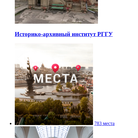
Историко-архивный институт РГГУ
783 места