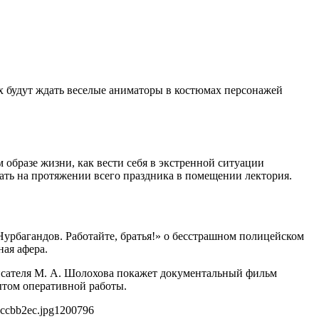
их будут ждать веселые аниматоры в костюмах персонажей
м образе жизни, как вести себя в экстренной ситуации
ать на протяжении всего праздника в помещении лектория.
урбагандов. Работайте, братья!» о бесстрашном полицейском
ая афера.
исателя М. А. Шолохова покажет документальный фильм
ытом оперативной работы.
ccbb2ec.jpg
1200
796