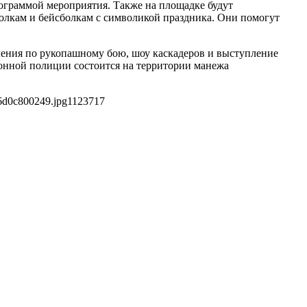
ограммой мероприятия. Также на площадке будут
болкам и бейсболкам с символикой праздника. Они помогут
ления по рукопашному бою, шоу каскадеров и выступление
конной полиции состоится на территории манежа
6d0c800249.jpg
1123
717