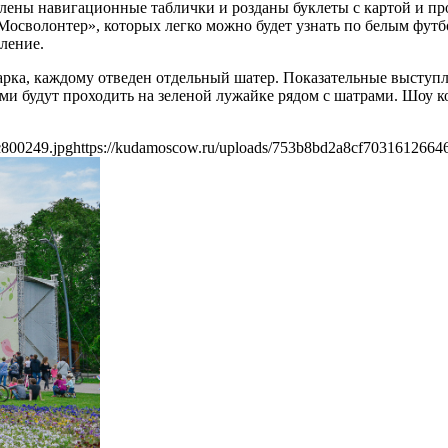
лены навигационные таблички и розданы буклеты с картой и пр
Мосволонтер», которых легко можно будет узнать по белым фут
ление.
парка, каждому отведен отдельный шатер. Показательные выступ
ми будут проходить на зеленой лужайке рядом с шатрами. Шоу 
c800249.jpg
https://kudamoscow.ru/uploads/753b8bd2a8cf7031612664