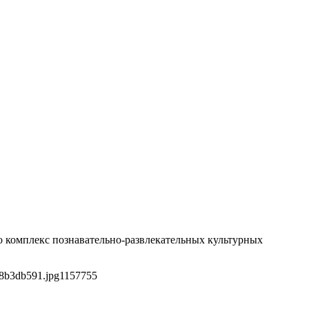
о комплекс познавательно-развлекательных культурных
b8b3db591.jpg
1157
755