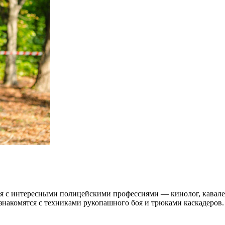
ся с интересными полицейскими профессиями — кинолог, кавалер
ознакомятся с техниками рукопашного боя и трюками каскадеро