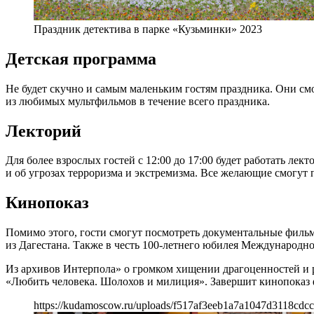
Праздник детектива в парке «Кузьминки» 2023
Детская программа
Не будет скучно и самым маленьким гостям праздника. Они см
из любимых мультфильмов в течение всего праздника.
Лекторий
Для более взрослых гостей с 12:00 до 17:00 будет работать лек
и об угрозах терроризма и экстремизма. Все желающие смогут
Кинопоказ
Помимо этого, гости смогут посмотреть документальные фильм
из Дагестана. Также в честь 100-летнего юбилея Международн
Из архивов Интерпола» о громком хищении драгоценностей и 
«Любить человека. Шолохов и милиция». Завершит кинопоказ 
https://kudamoscow.ru/uploads/f517af3eeb1a7a1047d3118cdcc