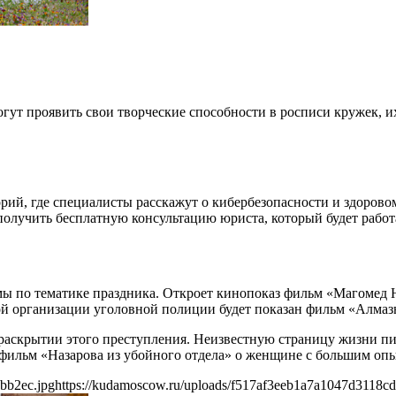
огут проявить свои творческие способности в росписи кружек, 
торий, где специалисты расскажут о кибербезопасности и здорово
 получить бесплатную консультацию юриста, который будет работ
ы по тематике праздника. Откроет кинопоказ фильм «Магомед Н
ой организации уголовной полиции будет показан фильм «Алмазн
раскрытии этого преступления. Неизвестную страницу жизни п
фильм «Назарова из убойного отдела» о женщине с большим оп
bb2ec.jpg
https://kudamoscow.ru/uploads/f517af3eeb1a7a1047d3118cd