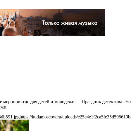
ое мероприятие для детей и молодежи — Праздник детектива. Эт
ежи.
3db591.jpg
https://kudamoscow.ru/uploads/e25c4e1f2ca5fe35d595619