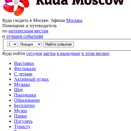
Куда сходить в Москве. Афиша
Москвы
Помощник и путеводитель
по
интересным местам
и
лучшим событиям
Куда пойти
сегодня
завтра
в выходные
в этом месяце
Выставки
Фестивали
С детьми
Активный отдых
Музыка
Шоу
Праздники
Образование
Бесплатно
Музеи
Парки
Погулять
Туристу