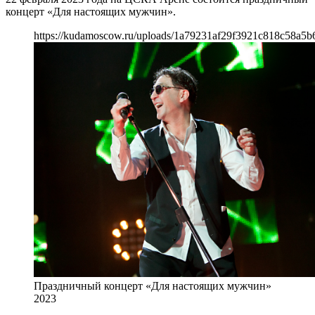
концерт «Для настоящих мужчин».
https://kudamoscow.ru/uploads/1a79231af29f3921c818c58a5b
Праздничный концерт «Для настоящих мужчин»
2023