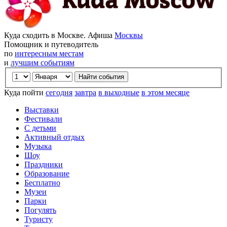
Куда сходить в Москве. Афиша
Москвы
Помощник и путеводитель
по
интересным местам
и
лучшим событиям
Куда пойти
сегодня
завтра
в выходные
в этом месяце
Выставки
Фестивали
С детьми
Активный отдых
Музыка
Шоу
Праздники
Образование
Бесплатно
Музеи
Парки
Погулять
Туристу