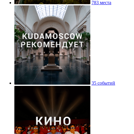
783 места
35 событий