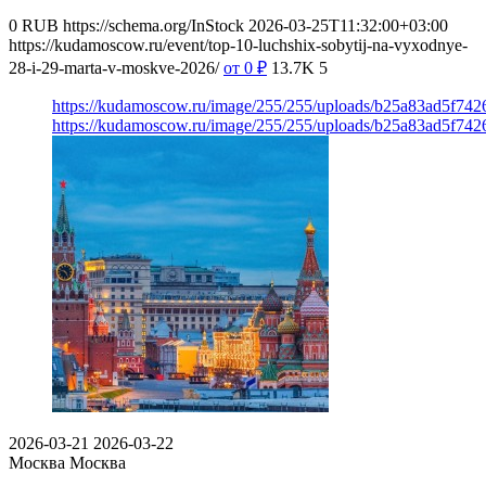
0
RUB
https://schema.org/InStock
2026-03-25T11:32:00+03:00
https://kudamoscow.ru/event/top-10-luchshix-sobytij-na-vyxodnye-
28-i-29-marta-v-moskve-2026/
от 0
₽
13.7K
5
https://kudamoscow.ru/image/255/255/uploads/b25a83ad5f74
https://kudamoscow.ru/image/255/255/uploads/b25a83ad5f74
2026-03-21
2026-03-22
Москва
Москва