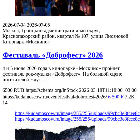
2026-07-04
2026-07-05
Москва, Троицкий административный округ,
Краснопахорский район, квартал № 107, улица Лиозновой
Кинопарк «Москино»
Фестиваль «Доброфест» 2026
4 и 5 июля 2026 года в кинопарке «Москино» пройдет
фестиваль рок-музыки «Доброфест». На большой сцене
посетителей ждут…
6500
RUB
https://schema.org/InStock
2026-03-18T11:18:00+03:00
https://kudamoscow.ru/event/festival-dobrofest-2026/
6 500
₽
7.2K
14
https://kudamoscow.ru/image/255/255/uploads/99cbc3e8fcee
https://kudamoscow.ru/image/255/255/uploads/99cbc3e8fcee