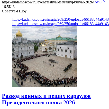
https://kudamoscow.ru/event/festival-teatralnyj-bulvar-2026/
от 0
₽
16.5K
8
Советуем Шоу
https://kudamoscow.ru/image/269/250/uploads/66183c44a914
https://kudamoscow.ru/image/269/250/uploads/66183c44a914
Развод конных и пеших караулов
Президентского полка 2026