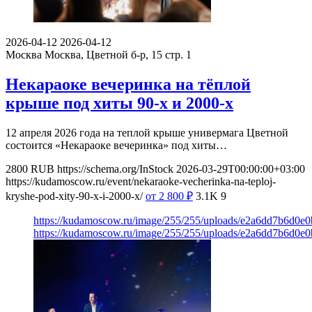
2026-04-12
2026-04-12
Москва
Москва, Цветной б-р, 15 стр. 1
Некараоке вечеринка на тёплой
крыше под хиты 90-х и 2000-х
12 апреля 2026 года на теплой крыше универмага Цветной
состоится «Некараоке вечеринка» под хиты…
2800
RUB
https://schema.org/InStock
2026-03-29T00:00:00+03:00
https://kudamoscow.ru/event/nekaraoke-vecherinka-na-teploj-
kryshe-pod-xity-90-x-i-2000-x/
от 2 800
₽
3.1K
9
https://kudamoscow.ru/image/255/255/uploads/e2a6dd7b6d0e
https://kudamoscow.ru/image/255/255/uploads/e2a6dd7b6d0e