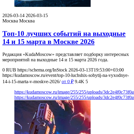
2026-03-14
2026-03-15
Москва
Москва
Топ-10 лучших событий на выходные
14 и 15 марта в Москве 2026
Редакция «KudaMoscow» представляет подборку интересных
мероприятий на выходные 14 и 15 марта 2026 года.
0
RUB
https://schema.org/InStock
2026-03-13T19:53:00+03:00
https://kudamoscow.ru/event/top-10-luchshix-sobytij-na-vyxodnye-
14-i-15-marta-v-moskve-2026/
от 0
₽
9.4K
5
https://kudamoscow.ru/image/255/255/uploads/3dc2e4f0c73f
https://kudamoscow.ru/image/255/255/uploads/3dc2e4f0c73f