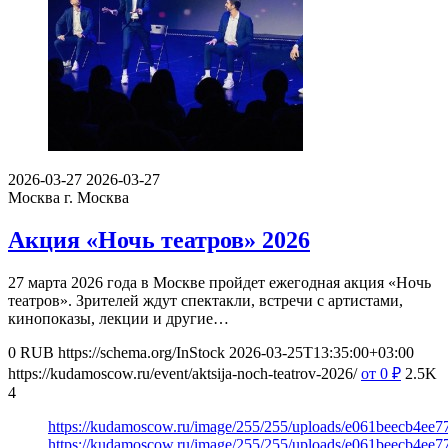
2026-03-27
2026-03-27
Москва
г. Москва
Акция «Ночь театров» 2026
27 марта 2026 года в Москве пройдет ежегодная акция «Ночь
театров». Зрителей ждут спектакли, встречи с артистами,
кинопоказы, лекции и другие…
0
RUB
https://schema.org/InStock
2026-03-25T13:35:00+03:00
https://kudamoscow.ru/event/aktsija-noch-teatrov-2026/
от 0
₽
2.5K
4
https://kudamoscow.ru/image/255/255/uploads/e061beecb4e
https://kudamoscow.ru/image/255/255/uploads/e061beecb4e