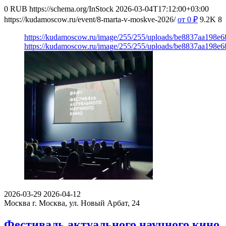
0
RUB
https://schema.org/InStock
2026-03-04T17:12:00+03:00
https://kudamoscow.ru/event/8-marta-v-moskve-2026/
от 0
₽
9.2K
8
https://kudamoscow.ru/image/255/255/uploads/be8837aa198e
https://kudamoscow.ru/image/255/255/uploads/be8837aa198e
2026-03-29
2026-04-12
Москва
г. Москва, ул. Новый Арбат, 24
Фестиваль актуального научного кино