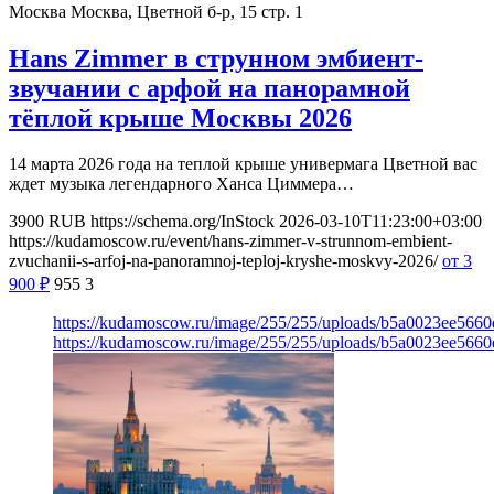
Москва
Москва, Цветной б-р, 15 стр. 1
Hans Zimmer в струнном эмбиент-
звучании с арфой на панорамной
тёплой крыше Москвы 2026
14 марта 2026 года на теплой крыше универмага Цветной вас
ждет музыка легендарного Ханса Циммера…
3900
RUB
https://schema.org/InStock
2026-03-10T11:23:00+03:00
https://kudamoscow.ru/event/hans-zimmer-v-strunnom-embient-
zvuchanii-s-arfoj-na-panoramnoj-teploj-kryshe-moskvy-2026/
от 3
900
₽
955
3
https://kudamoscow.ru/image/255/255/uploads/b5a0023ee566
https://kudamoscow.ru/image/255/255/uploads/b5a0023ee566