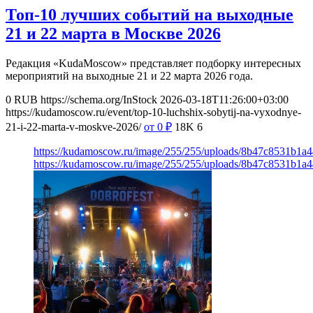
Топ-10 лучших событий на выходные
21 и 22 марта в Москве 2026
Редакция «KudaMoscow» представляет подборку интересных
мероприятий на выходные 21 и 22 марта 2026 года.
0
RUB
https://schema.org/InStock
2026-03-18T11:26:00+03:00
https://kudamoscow.ru/event/top-10-luchshix-sobytij-na-vyxodnye-
21-i-22-marta-v-moskve-2026/
от 0
₽
18K
6
https://kudamoscow.ru/image/255/255/uploads/8b47c8531b1a
https://kudamoscow.ru/image/255/255/uploads/8b47c8531b1a