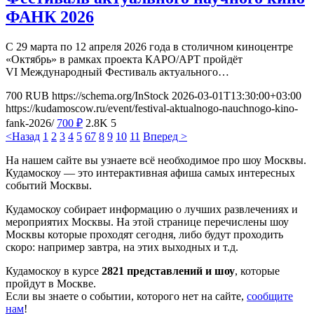
ФАНК 2026
С 29 марта по 12 апреля 2026 года в столичном киноцентре
«Октябрь» в рамках проекта КАРО/АРТ пройдёт
VI Международный Фестиваль актуального…
700
RUB
https://schema.org/InStock
2026-03-01T13:30:00+03:00
https://kudamoscow.ru/event/festival-aktualnogo-nauchnogo-kino-
fank-2026/
700
₽
2.8K
5
<Назад
1
2
3
4
5
6
7
8
9
10
11
Вперед >
На нашем сайте вы узнаете всё необходимое про шоу Москвы.
Кудамоскоу — это интерактивная афиша самых интересных
событий Москвы.
Кудамоскоу собирает информацию о лучших развлечениях и
мероприятих Москвы. На этой странице перечислены шоу
Москвы которые проходят сегодня, либо будут проходить
скоро: например завтра, на этих выходных и т.д.
Кудамоскоу в курсе
2821 представлений и шоу
, которые
пройдут в Москве.
Если вы знаете о событии, которого нет на сайте,
сообщите
нам
!