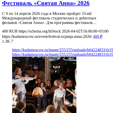
Фестиваль «Святая Анна» 2026
С 9 по 14 апреля 2026 года в Москве пройдет 33-ий
Международный фестиваль студенческих и дебютных
фильмов «Святая Анна». Для программы фестиваля…
400
RUB
https://schema.org/InStock
2026-04-02T16:06:00+03:00
https://kudamoscow.ru/event/festival-svjataja-anna-2026/
400
₽
1.3K
7
https://kudamoscow.ru/image/255/255/uploads/b042248331b
https://kudamoscow.ru/image/255/255/uploads/b042248331b