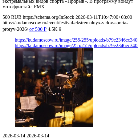
экстремальных видов спорта «Прорыв». В программу войдут
мотофристайл FMX…
500
RUB
https://schema.org/InStock
2026-03-11T10:47:00+03:00
https://kudamoscow.ru/event/festival-ekstremalnyx-vidov-sporta-
proryv-2026/
от 500
₽
4.5K
9
https://kudamoscow.ru/image/255/255/uploads/b79e2346ec3
https://kudamoscow.ru/image/255/255/uploads/b79e2346ec3
2026-03-14
2026-03-14