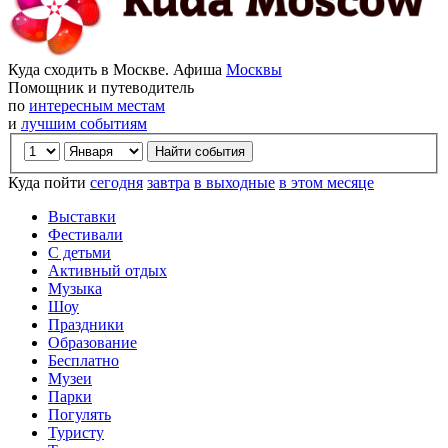
Куда сходить в Москве. Афиша
Москвы
Помощник и путеводитель
по
интересным местам
и
лучшим событиям
Куда пойти
сегодня
завтра
в выходные
в этом месяце
Выставки
Фестивали
С детьми
Активный отдых
Музыка
Шоу
Праздники
Образование
Бесплатно
Музеи
Парки
Погулять
Туристу