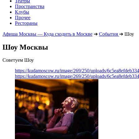
Театры
Пространства
Клубы
Прочее
Рестораны
Афиша Москвы — Куда сходить в Москве
➔
События
➔
Шоу
Шоу Москвы
Советуем Шоу
https://kudamoscow.ru/image/269/250/uploads/6c5ea8efdeb3
https://kudamoscow.ru/image/269/250/uploads/6c5ea8efdeb3