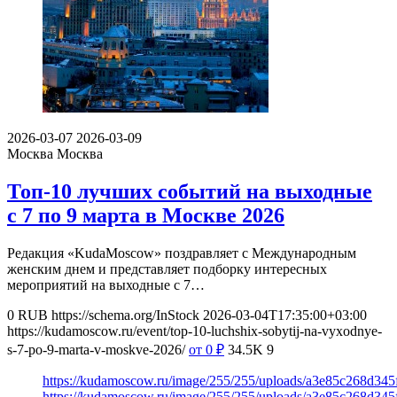
2026-03-07
2026-03-09
Москва
Москва
Топ-10 лучших событий на выходные
с 7 по 9 марта в Москве 2026
Редакция «KudaMoscow» поздравляет с Международным
женским днем и представляет подборку интересных
мероприятий на выходные с 7…
0
RUB
https://schema.org/InStock
2026-03-04T17:35:00+03:00
https://kudamoscow.ru/event/top-10-luchshix-sobytij-na-vyxodnye-
s-7-po-9-marta-v-moskve-2026/
от 0
₽
34.5K
9
https://kudamoscow.ru/image/255/255/uploads/a3e85c268d34
https://kudamoscow.ru/image/255/255/uploads/a3e85c268d34