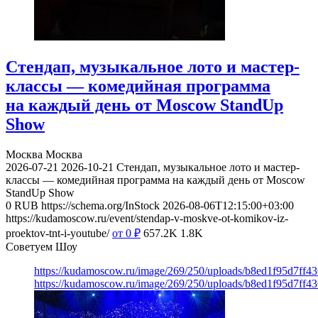
Стендап, музыкальное лото и мастер-
классы — комедийная программа
на каждый день от Moscow StandUp
Show
Москва
Москва
2026-07-21
2026-10-21
Стендап, музыкальное лото и мастер-
классы — комедийная программа на каждый день от Moscow
StandUp Show
0
RUB
https://schema.org/InStock
2026-08-06T12:15:00+03:00
https://kudamoscow.ru/event/stendap-v-moskve-ot-komikov-iz-
proektov-tnt-i-youtube/
от 0
₽
657.2K
1.8K
Советуем Шоу
https://kudamoscow.ru/image/269/250/uploads/b8ed1f95d7ff
https://kudamoscow.ru/image/269/250/uploads/b8ed1f95d7ff