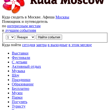
Куда сходить в Москве. Афиша
Москвы
Помощник и путеводитель
по
интересным местам
и
лучшим событиям
Куда пойти
сегодня
завтра
в выходные
в этом месяце
Выставки
Фестивали
С детьми
Активный отдых
Музыка
Шоу
Праздники
Образование
Бесплатно
Музеи
Парки
Погулять
Туристу