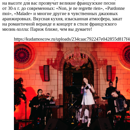
на высоте для вас прозвучат великие французские песни
от 30-х г. до современных: «Non, je ne regrette rien», «Pardonne
moi», «Malade» и многие другие в чувственных джазовых
аранжировках. Вкусная кухня, изысканная атмосфера, закат
на романтичной веранде и концерт в стиле французского
мюзик-холла: Париж ближе, чем вы думаете!
https://kudamoscow.ru/uploads/234caac792247e042855d817f