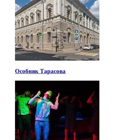
Особняк Тарасова