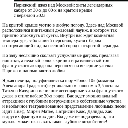
Парижский джаз над Москвой: хиты легендарных
кабаре от 30-х до 00-х на крытой крыше
с верандой 2023
На крытой крыше уютно в любую погоду. Здесь над Москвой
расположился винтажный джазовый лаунж, в котором так
приятно отдохнуть от суеты. Внутри вас ждёт комнатная
температура, заботливый персонал, кухня с баром
и потрясающий вид на осенний город с открытой веранды.
По залу неслышно скользят услужливые garçons, предлагая
напитки, а нежный голос скрипки и размашистый тон
французского аккордеона переносят на вечерние улочки
Парижа и напоминают о любви.
Яркая певица, полуфиналистка шоу «Голос 10» (команда
Александра Градского) с уникальным голосом в 3,5 октавы
Татьяна Качурина исполнит легендарные хиты французского
джаза в стиле кабаре 30-х годов. Вас ждет эмоциональный
аттракцион с глубоким погружением в собственные чувства
и необычное театрализованное представление любимых песен
Эдит Пиаф, Мирей Матье, Патрисии Каас, Далиды, Zas
и других французских див. Вы даже не подозревали, что
музыка может оказывать такое глубокое воздействие!