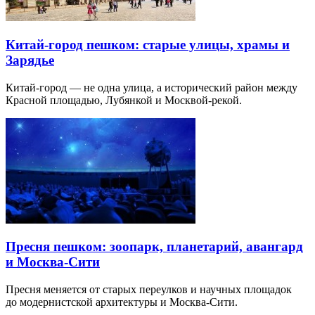
Китай-город пешком: старые улицы, храмы и
Зарядье
Китай-город — не одна улица, а исторический район между
Красной площадью, Лубянкой и Москвой-рекой.
Пресня пешком: зоопарк, планетарий, авангард
и Москва-Сити
Пресня меняется от старых переулков и научных площадок
до модернистской архитектуры и Москва-Сити.