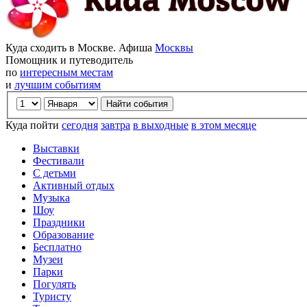
Куда сходить в Москве. Афиша
Москвы
Помощник и путеводитель
по
интересным местам
и
лучшим событиям
Куда пойти
сегодня
завтра
в выходные
в этом месяце
Выставки
Фестивали
С детьми
Активный отдых
Музыка
Шоу
Праздники
Образование
Бесплатно
Музеи
Парки
Погулять
Туристу