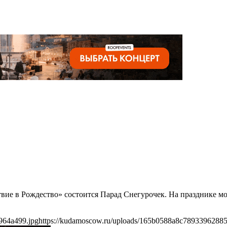
твие в Рождество» состоится Парад Снегурочек. На празднике м
964a499.jpg
https://kudamoscow.ru/uploads/165b0588a8c7893396288