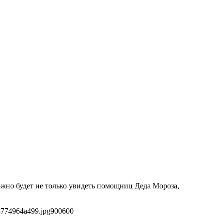
ожно будет не только увидеть помощниц Деда Мороза,
5774964a499.jpg
900
600