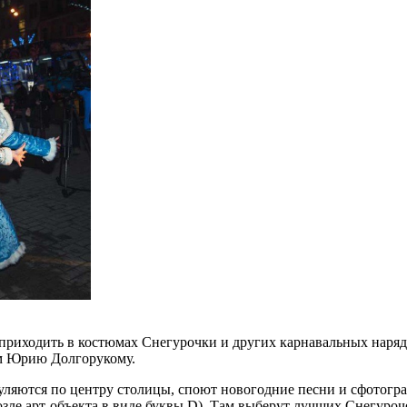
риходить в костюмах Снегурочки и других карнавальных нарядах
ом Юрию Долгорукому.
уляются по центру столицы, споют новогодние песни и сфотогр
зле арт-объекта в виде буквы D). Там выберут лучших Снегуроч