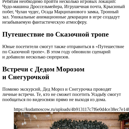
Ребятам необходимо пройти несколько игровых локаций:
Чудо-машина Дроссельмейера, Игрушечная почта, Крысиный
побег, Чулан чудес, Осада Марципанового замка, Тронный
зал. Уникальные анимационные декорации в игре создадут
незабываемую фантастическую атмосферу.
Путешествие по Сказочной тропе
Юные посетители смогут также отправиться в «Путешествие
по Сказочной тропе». В этом году обновили сценарий
и добавили несколько сюрпризов.
Встречи с Дедом Морозом
и Снегурочкой
Помимо экскурсий, Дед Мороз и Снегурочка проводят
личные встречи. Те, кто не сможет посетить Усадьбу смогут
пообщаться по видеосвязи прямо не выходя из дома.
https://kudamoscow.ru/uploads/4b913117c7f6e0d4ce38ec7e14