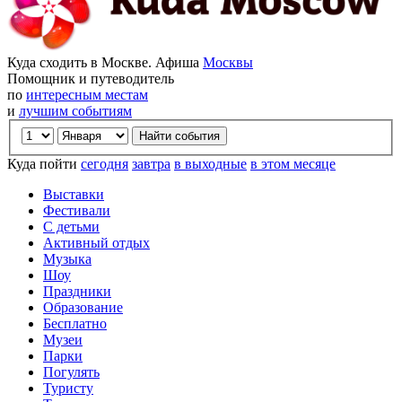
Куда сходить в Москве. Афиша
Москвы
Помощник и путеводитель
по
интересным местам
и
лучшим событиям
Куда пойти
сегодня
завтра
в выходные
в этом месяце
Выставки
Фестивали
С детьми
Активный отдых
Музыка
Шоу
Праздники
Образование
Бесплатно
Музеи
Парки
Погулять
Туристу