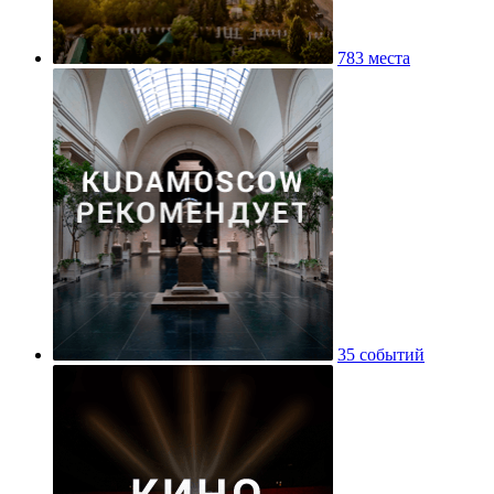
783 места
35 событий