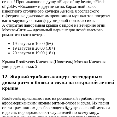
сезона! Проникающие в душу «Shape of my heart», «Fields
of gold», «Roxanne» и другие хиты, бархатный голос
известного столичного крунера Антона Ярославского
и фееричные джазовые импровизации музыкантов погрузят
вас в чарующую атмосферу мировой поп-классики.
А открытая панорамная крыша с видом на вечерние огни
Москва-Сити — идеальный вариант для незабываемого
романтического вечера.
19 августа в 16:00 (6+)
19 августа в 20:00 (18+)
20 августа в 19:00 (18+)
Крыша Roofevents Киевская (Новотель) Москва Киевская
улица дом 2, этаж 5
12. Жаркий трибьют-концерт легендарным
дивам ритм-н-блюза и соула на открытой летней
крыше
Roofevents приглашают вас на роскошный трибьют-вечер
афроамериканским иконам ритм-н-блюза и соула. Их песни
стали трамплином для блестящего будущего черной музыки
и до сих пор вдохновляют слушателей по всему миру.