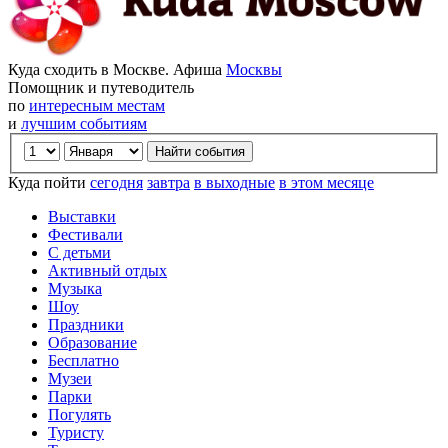
Куда сходить в Москве. Афиша
Москвы
Помощник и путеводитель
по
интересным местам
и
лучшим событиям
Куда пойти
сегодня
завтра
в выходные
в этом месяце
Выставки
Фестивали
С детьми
Активный отдых
Музыка
Шоу
Праздники
Образование
Бесплатно
Музеи
Парки
Погулять
Туристу