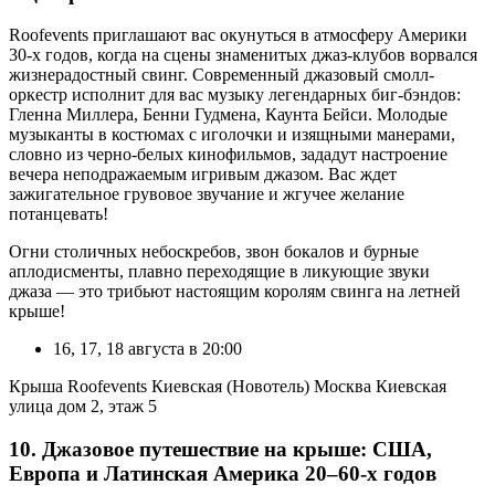
Roofevents приглашают вас окунуться в атмосферу Америки
30-х годов, когда на сцены знаменитых джаз-клубов ворвался
жизнерадостный свинг. Современный джазовый смолл-
оркестр исполнит для вас музыку легендарных биг-бэндов:
Гленна Миллера, Бенни Гудмена, Каунта Бейси. Молодые
музыканты в костюмах с иголочки и изящными манерами,
словно из черно-белых кинофильмов, зададут настроение
вечера неподражаемым игривым джазом. Вас ждет
зажигательное грувовое звучание и жгучее желание
потанцевать!
Огни столичных небоскребов, звон бокалов и бурные
аплодисменты, плавно переходящие в ликующие звуки
джаза — это трибьют настоящим королям свинга на летней
крыше!
16, 17, 18 августа в 20:00
Крыша Roofevents Киевская (Новотель) Москва Киевская
улица дом 2, этаж 5
10. Джазовое путешествие на крыше: США,
Европа и Латинская Америка 20–60-х годов