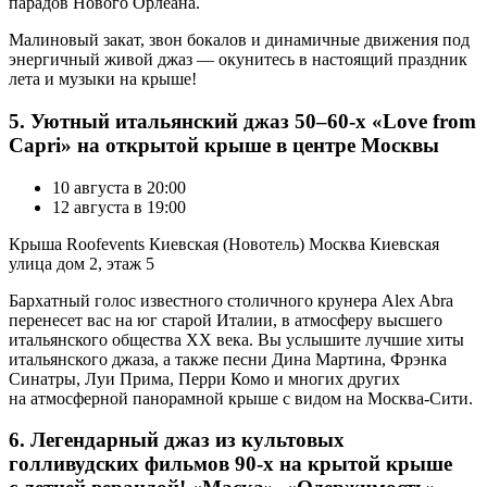
парадов Нового Орлеана.
Малиновый закат, звон бокалов и динамичные движения под
энергичный живой джаз — окунитесь в настоящий праздник
лета и музыки на крыше!
5. Уютный итальянский джаз 50–60-х «Love from
Capri» на открытой крыше в центре Москвы
10 августа в 20:00
12 августа в 19:00
Крыша Roofevents Киевская (Новотель) Москва Киевская
улица дом 2, этаж 5
Бархатный голос известного столичного крунера Alex Abra
перенесет вас на юг старой Италии, в атмосферу высшего
итальянского общества XX века. Вы услышите лучшие хиты
итальянского джаза, а также песни Дина Мартина, Фрэнка
Синатры, Луи Прима, Перри Комо и многих других
на атмосферной панорамной крыше с видом на Москва-Сити.
6. Легендарный джаз из культовых
голливудских фильмов 90-х на крытой крыше