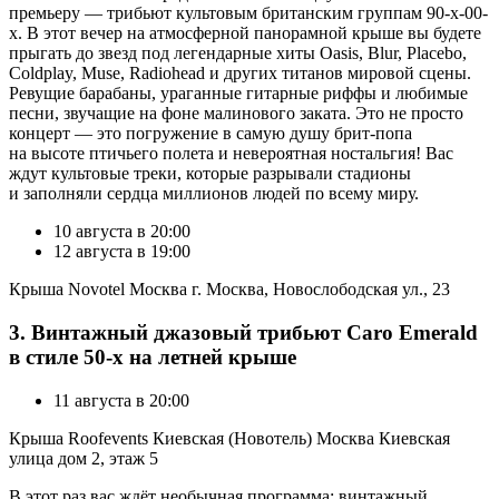
премьеру — трибьют культовым британским группам 90-х-00-
х. В этот вечер на атмосферной панорамной крыше вы будете
прыгать до звезд под легендарные хиты Oasis, Blur, Placebo,
Coldplay, Muse, Radiohead и других титанов мировой сцены.
Ревущие барабаны, ураганные гитарные риффы и любимые
песни, звучащие на фоне малинового заката. Это не просто
концерт — это погружение в самую душу брит-попа
на высоте птичьего полета и невероятная ностальгия! Вас
ждут культовые треки, которые разрывали стадионы
и заполняли сердца миллионов людей по всему миру.
10 августа в 20:00
12 августа в 19:00
Крыша Novotel Москва г. Москва, Новослободская ул., 23
3. Винтажный джазовый трибьют Caro Emerald
в стиле 50-х на летней крыше
11 августа в 20:00
Крыша Roofevents Киевская (Новотель) Москва Киевская
улица дом 2, этаж 5
В этот раз вас ждёт необычная программа: винтажный