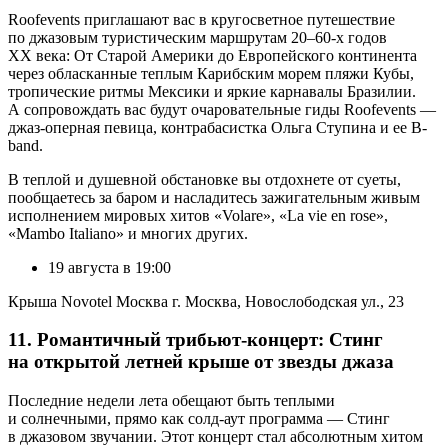
Roofevents приглашают вас в кругосветное путешествие
по джазовым туристическим маршрутам 20–60-х годов
XX века: От Старой Америки до Европейского континента
через обласканные теплым Карибским морем пляжи Кубы,
тропические ритмы Мексики и яркие карнавалы Бразилии.
А сопровождать вас будут очаровательные гиды Roofevents —
джаз-оперная певица, контрабасистка Ольга Ступина и ее B-
band.
В теплой и душевной обстановке вы отдохнете от суеты,
пообщаетесь за баром и насладитесь зажигательным живым
исполнением мировых хитов «Volare», «La vie en rose»,
«Mambo Italiano» и многих других.
19 августа в 19:00
Крыша Novotel Москва г. Москва, Новослободская ул., 23
11. Романтичный трибьют-концерт: Стинг
на открытой летней крыше от звезды джаза
Последние недели лета обещают быть теплыми
и солнечными, прямо как солд-аут программа — Стинг
в джазовом звучании. Этот концерт стал абсолютным хитом