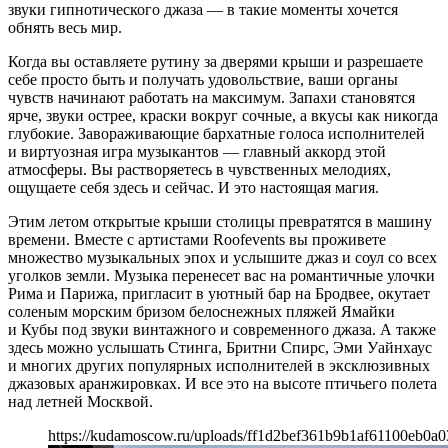
звуки гипнотического джаза — в такие моменты хочется
обнять весь мир.
Когда вы оставляете рутину за дверями крыши и разрешаете
себе просто быть и получать удовольствие, ваши органы
чувств начинают работать на максимум. Запахи становятся
ярче, звуки острее, краски вокруг сочные, а вкусы как никогда
глубокие. Завораживающие бархатные голоса исполнителей
и виртуозная игра музыкантов — главный аккорд этой
атмосферы. Вы растворяетесь в чувственных мелодиях,
ощущаете себя здесь и сейчас. И это настоящая магия.
Этим летом открытые крыши столицы превратятся в машину
времени. Вместе с артистами Roofevents вы проживете
множество музыкальных эпох и услышите джаз и соул со всех
уголков земли. Музыка перенесет вас на романтичные улочки
Рима и Парижа, пригласит в уютный бар на Бродвее, окутает
соленым морским бризом белоснежных пляжей Ямайки
и Кубы под звуки винтажного и современного джаза. А также
здесь можно услышать Стинга, Бритни Спирс, Эми Уайнхаус
и многих других популярных исполнителей в эксклюзивных
джазовых аранжировках. И все это на высоте птичьего полета
над летней Москвой.
https://kudamoscow.ru/uploads/ff1d2bef361b9b1af61100eb0a0