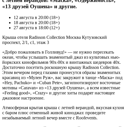
с летней верандой! «Маска», «Одержимость»,
«13 друзей Оушена» и другие.
12 августа в 20:00 (18+)
18 августа в 20:00 (18+)
27 августа в 18:00 (12+)
Крыша отеля Radisson Collection Москва Кутузовский
проспект, 2/1, с1, этаж 3
«Добро пожаловать в Голливуд!» — не нужно пересекать
океан, чтобы услышать знаменитый джаз из культовых нью-
йоркских кинофильмов 90х-00х и винтажных шедевров 40х.
Достаточно посетить роскошную крышу Radisson Collection.
Этим вечером перед глазами пронесутся образы знаменитых
красавиц из «Мулен Руж», вас закружит в танце «Маска» под
«Hey, Pachuko» и «Cuban Pete», загипнотизируют восточные
мотивы «Caravan» из «13 друзей Оушена», а всем известные
«Feeling good», «Crazy» и другие хиты подарят настоящее
джазовое настроение.
Атмосферная крытая крыша с летней верандой, вкусная кухня
с баром плюс отменный живой киноджаз: проведите
незабываемый летний вечер вместе с Roofevents.