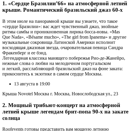
1. «Сердце Бразилии’66» на атмосферной летней
крыше. Романтический бразильский джаз 60-х
В этом июле на панорамной крыше вы узнаете, что такое
«сердце Бразилии»: вас ждет чувственный джаз, знойные
ритмы самбы и проникновенная лирика босса-новы. «Mas
Que Nada», «Bésame mucho», «The girl from Ipanema» и другие
музыкальные сокровища Латинской Америки исполнит
восходящая джазовая звезда, очаровательная певица Сандра
Фракенберг и ее бэнд.
Легендарная классика манящего побережья Рио-де-Жанейро,
нежные слова о любви на мелодичном португальском
и легкий, расслабляющий бразильский джаз на фоне заката:
прикоснитесь к экзотике в самом сердце Москвы.
13 августа в 19:00
Крыша Novotel Москва г. Москва, Новослободская ул., 23
2. Мощный трибьют-концерт на атмосферной
летней крыше легендам брит-попа 90-х на закате
солнца
Roofevents готовы представить вам мощную летнюю