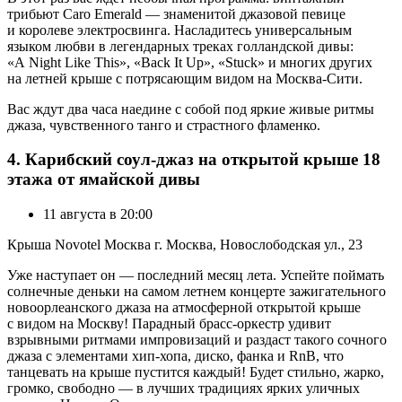
трибьют Caro Emerald — знаменитой джазовой певице
и королеве электросвинга. Насладитесь универсальным
языком любви в легендарных треках голландской дивы:
«A Night Like This», «Back It Up», «Stuck» и многих других
на летней крыше с потрясающим видом на Москва-Сити.
Вас ждут два часа наедине с собой под яркие живые ритмы
джаза, чувственного танго и страстного фламенко.
4. Карибский соул-джаз на открытой крыше 18
этажа от ямайской дивы
11 августа в 20:00
Крыша Novotel Москва г. Москва, Новослободская ул., 23
Уже наступает он — последний месяц лета. Успейте поймать
солнечные деньки на самом летнем концерте зажигательного
новоорлеанского джаза на атмосферной открытой крыше
с видом на Москву! Парадный брасс-оркестр удивит
взрывными ритмами импровизаций и раздаст такого сочного
джаза с элементами хип-хопа, диско, фанка и RnB, что
танцевать на крыше пустится каждый! Будет стильно, жарко,
громко, свободно — в лучших традициях ярких уличных