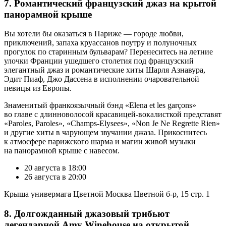
7. Романтический французский джаз на крытой
панорамной крыше
Вы хотели бы оказаться в Париже — городе любви,
приключений, запаха круассанов поутру и полуночных
прогулок по старинным бульварам? Перенеситесь на летние
улочки Франции ушедшего столетия под французский
элегантный джаз и романтические хиты Шарля Азнавура,
Эдит Пиаф, Джо Дассена в исполнении очаровательной
певицы из Европы.
Знаменитый франкоязычный бэнд «Elena et les garçons»
во главе с длинноволосой красавицей-вокалисткой представят
«Paroles, Paroles», «Champs-Elysees», «Non Je Ne Regrette Rien»
и другие хиты в чарующем звучании джаза. Прикоснитесь
к атмосфере парижского шарма и магии живой музыки
на панорамной крыше с навесом.
20 августа в 18:00
26 августа в 20:00
Крыша универмага Цветной Москва Цветной б-р, 15 стр. 1
8. Долгожданный джазовый трибьют
легендарной Amy Winehouse на открытой