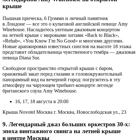
крыше
Пышная прическа, 6 Грэмми и личный памятник
в Лондоне — все это о культовой английской певице Amy
Winehouse. Насладитесь уютным джазовым концертом
на летней крыше с мировыми хитами «Back to Black»,
«Rehab», «You Know I’m No Good» и многими другими.
Новые аранжировки известных синглов на высоте 18 этажа
представит обладательница чувственного тембра — джазовая
певица Diana Sur.
Свободное пространство открытой крыши с баром,
оранжевый закат перед глазами и головокружительный
панорамный вид на вечерний город: погрузитесь в эту
атмосферу на чарующем трибьют-концерте легенде
британского соула Amy Winehouse.
16, 17, 18 августа в 20:00
Крыша Novotel Москва г. Москва, Новослободская ул., 23
9. Легендарный джаз больших оркестров 30-х:
эпоха винтажного свинга на летней крыше
в центре Москвы