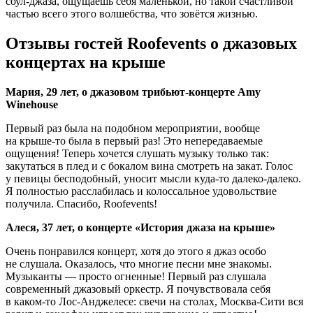
соул-джаза, ощущаешь себя маленькой, но такой счастливой
частью всего этого волшебства, что зовётся жизнью.
Отзывы гостей Roofevents о джазовых
концертах на крыше
Мария, 29 лет, о джазовом трибьют-концерте Amy
Winehouse
Первый раз была на подобном мероприятии, вообще
на крыше-то была в первый раз! Это непередаваемые
ощущения! Теперь хочется слушать музыку только так:
закутаться в плед и с бокалом вина смотреть на закат. Голос
у певицы бесподобный, уносит мысли куда-то далеко-далеко.
Я полностью расслабилась и колоссальное удовольствие
получила. Спасибо, Roofevents!
Алеся, 37 лет, о концерте «История джаза на крыше»
Очень понравился концерт, хотя до этого я джаз особо
не слушала. Оказалось, что многие песни мне знакомы.
Музыканты — просто огненные! Первый раз слушала
современный джазовый оркестр. Я почувствовала себя
в каком-то Лос-Анджелесе: свечи на столах, Москва-Сити вся