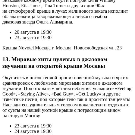
Знакомые каждому яркие соул и поп-рок хиты Whitney
Houston, Etta James, Tina Turner и других див 90-х
на атмосферной крыше в лучах малинового заката исполнит
обладательница завораживающего низкого тембра —
джазовая звезда Ольга Ашмарина.
20 августа в 19:30
23 августа в 19:30
Крыша Novotel Москва г. Москва, Новослободская ул., 23
13. Мировые хиты нулевых в джазовом
звучании на открытой крыше Москвы
Окунитесь в поток теплой проникновенной музыки и ярких
аранжировок с любимыми мировыми хитами в джазовом
звучании. Под открытым летним небом вы услышите «Feeling
Good», «Staying Alive», «Bad Guy», «Get Lucky» и другие
известные песни, под которые тело так и просится танцевать!
Насладитесь удивительным голосом вокалистки и отдохните
от суеты на нашей уютной крыше с потрясающим видом
на старую Москву.
23 августа в 19:30
24 августа в 19:30