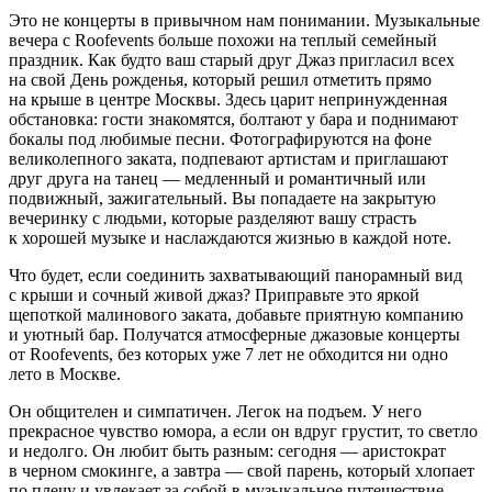
Это не концерты в привычном нам понимании. Музыкальные
вечера с Roofevents больше похожи на теплый семейный
праздник. Как будто ваш старый друг Джаз пригласил всех
на свой День рожденья, который решил отметить прямо
на крыше в центре Москвы. Здесь царит непринужденная
обстановка: гости знакомятся, болтают у бара и поднимают
бокалы под любимые песни. Фотографируются на фоне
великолепного заката, подпевают артистам и приглашают
друг друга на танец — медленный и романтичный или
подвижный, зажигательный. Вы попадаете на закрытую
вечеринку с людьми, которые разделяют вашу страсть
к хорошей музыке и наслаждаются жизнью в каждой ноте.
Что будет, если соединить захватывающий панорамный вид
с крыши и сочный живой джаз? Приправьте это яркой
щепоткой малинового заката, добавьте приятную компанию
и уютный бар. Получатся атмосферные джазовые концерты
от Roofevents, без которых уже 7 лет не обходится ни одно
лето в Москве.
Он общителен и симпатичен. Легок на подъем. У него
прекрасное чувство юмора, а если он вдруг грустит, то светло
и недолго. Он любит быть разным: сегодня — аристократ
в черном смокинге, а завтра — свой парень, который хлопает
по плечу и увлекает за собой в музыкальное путешествие.