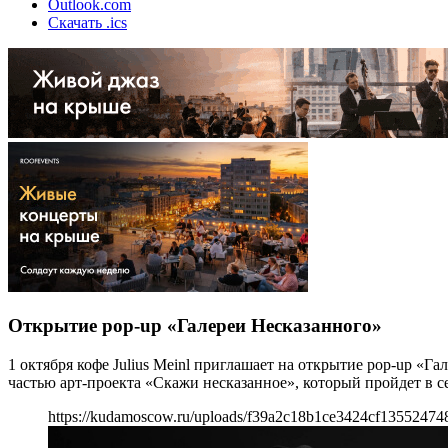
Outlook.com
Скачать .ics
Открытие pop-up «Галереи Несказанного»
1 октября кофе Julius Meinl приглашает на открытие pop-up «
частью арт-проекта «Скажи несказанное», который пройдет в се
https://kudamoscow.ru/uploads/f39a2c18b1ce3424cf13552474