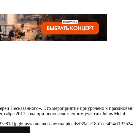
Галереи Несказанного». Это мероприятие приурочено к празднов
нтябре 2017 года при непосредственном участии Julius Meinl.
83c81d.jpg
https://kudamoscow.ru/uploads/f39a2c18b1ce3424cf13552