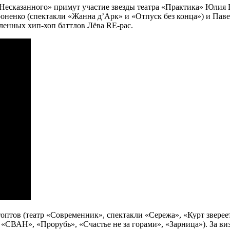
Несказанного» примут участие звезды театра «Практика» Юлия 
оненко (спектакли «Жанна д’Арк» и «Отпуск без конца») и Пав
ленных хип-хоп баттлов Лёва RE-pac.
птов (театр «Современник», спектакли «Сережа», «Курт звереет
СВАН», «Прорубь», «Счастье не за горами», «Зарница»). За ви