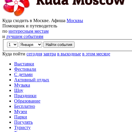
Куда сходить в Москве. Афиша
Москвы
Помощник и путеводитель
по
интересным местам
и
лучшим событиям
Куда пойти
сегодня
завтра
в выходные
в этом месяце
Выставки
Фестивали
С детьми
Активный отдых
Музыка
Шоу
Праздники
Образование
Бесплатно
Музеи
Парки
Погулять
Туристу