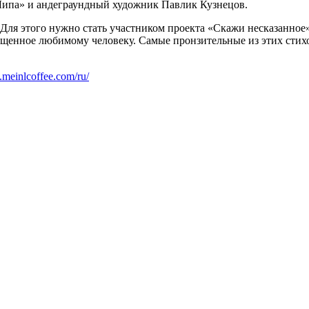
«Липа» и андеграундный художник Павлик Кузнецов.
ля этого нужно стать участником проекта «Скажи несказанное», 
священное любимому человеку. Самые пронзительные из этих стих
.meinlcoffee.com/ru/