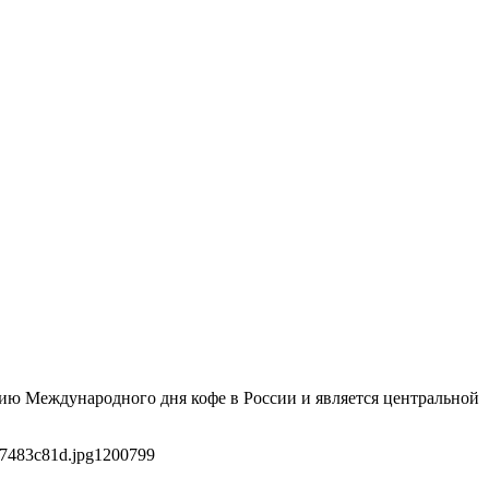
анию Международного дня кофе в России и является центральной
47483c81d.jpg
1200
799