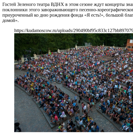
Гостей Зеленого театра ВДНХ в этом сезоне ждут концерты зн
поклонники этого завораживающего песенно-хореографического
приуроченный ко дню рождения фонда «Я есть!», большой бла
домой».
https://kudamoscow.ru/uploads/290490bf95c833c127bb897079