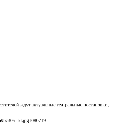
осетителей ждут актуальные театральные постановки,
69bc30a11d.jpg
1080
719