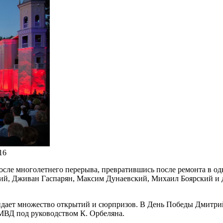
16
сле многолетнего перерыва, превратившись после ремонта в од
ий, Дживан Гаспарян, Максим Дунаевский, Михаил Боярский и др
жидает множество открытий и сюрпризов. В День Победы Дмитри
МВД под руководством К. Орбеляна.