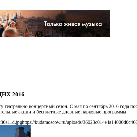
ВДНХ 2016
ту театрально-концертный сезон. С мая по сентябрь 2016 года п
ительные акции и бесплатные дневные парковые программы.
c30a11d.jpg
https://kudamoscow.ru/uploads/36023c014e4a14000d0c46