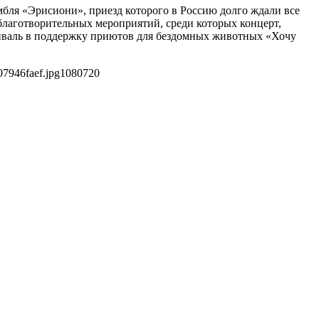
мбля «Эрисиони», приезд которого в Россию долго ждали все
благотворительных мероприятий, среди которых концерт,
иваль в поддержку приютов для бездомных животных «Хочу
7946faef.jpg
1080
720