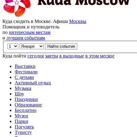
Куда сходить в Москве. Афиша
Москвы
Помощник и путеводитель
по
интересным местам
и
лучшим событиям
Куда пойти
сегодня
завтра
в выходные
в этом месяце
Выставки
Фестивали
С детьми
Активный отдых
Музыка
Шоу
Праздники
Образование
Бесплатно
Музеи
Парки
Погулять
Туристу