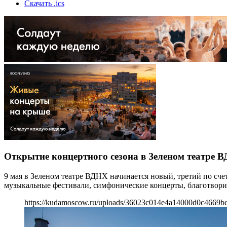
Скачать .ics
Открытие концертного сезона в Зеленом театре 
9 мая в Зеленом театре ВДНХ начинается новый, третий по сче
музыкальные фестивали, симфонические концерты, благотвор
https://kudamoscow.ru/uploads/36023c014e4a14000d0c4669b