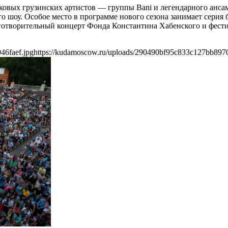
аковых грузинских артистов — группы Bani и легендарного анса
 шоу. Особое место в программе нового сезона занимает серия 
готворительный концерт Фонда Константина Хабенского и фест
46faef.jpg
https://kudamoscow.ru/uploads/290490bf95c833c127bb8970