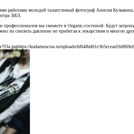
воими работами молодой талантливый фотограф Анисия Кузьмина
ентра ЗИЛ.
 и профессионалов вы сможете в Organic-гостиной. Будут затрон
ожно ли снизить давление не прибегая к лекарствам и многое др
e7f3a.jpg
https://kudamoscow.ru/uploads/6f64fbd01e3b5ecead1b8f69eb