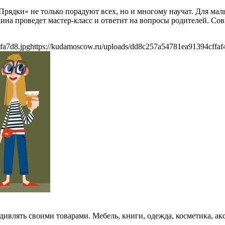
-Прядки» не только порадуют всех, но и многому научат. Для ма
а проведет мастер-класс и ответит на вопросы родителей. Сов
fa7d8.jpg
https://kudamoscow.ru/uploads/dd8c257a54781ea91394cffaf
дивлять своими товарами. Мебель, книги, одежда, косметика, а