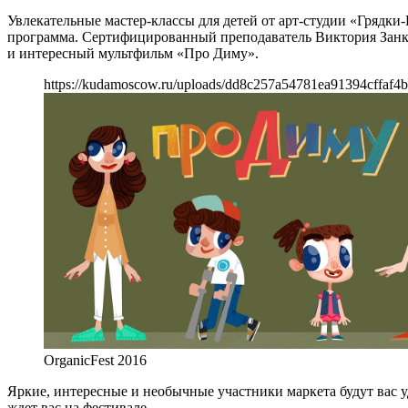
Увлекательные мастер-классы для детей от арт-студии «Грядки
программа. Сертифицированный преподаватель Виктория Занкин
и интересный мультфильм «Про Диму».
https://kudamoscow.ru/uploads/dd8c257a54781ea91394cffaf4b
OrganicFest 2016
Яркие, интересные и необычные участники маркета будут вас у
ждет вас на фестивале.