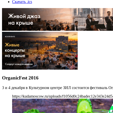
Скачать .ics
OrganicFest 2016
3 и 4 декабря в Культурном центре ЗИЛ состоится фестиваль O
https://kudamoscow.ru/uploads/f1056d0c24badec12e343e24d5