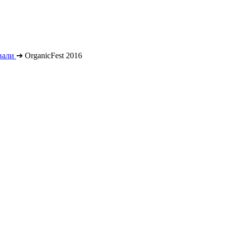
вали
➔
OrganicFest 2016