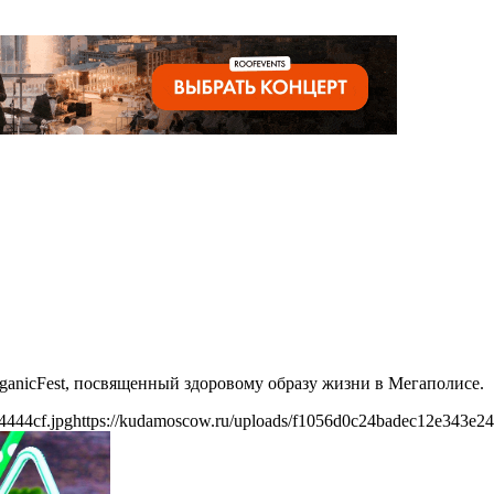
rganicFest, посвященный здоровому образу жизни в Мегаполисе.
4444cf.jpg
https://kudamoscow.ru/uploads/f1056d0c24badec12e343e24