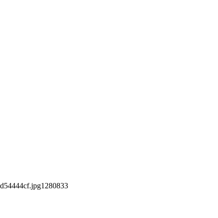
d54444cf.jpg
1280
833