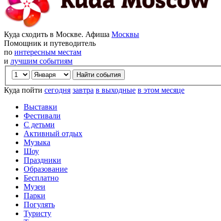
Куда сходить в Москве. Афиша
Москвы
Помощник и путеводитель
по
интересным местам
и
лучшим событиям
Куда пойти
сегодня
завтра
в выходные
в этом месяце
Выставки
Фестивали
С детьми
Активный отдых
Музыка
Шоу
Праздники
Образование
Бесплатно
Музеи
Парки
Погулять
Туристу