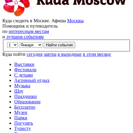
Куда сходить в Москве. Афиша
Москвы
Помощник и путеводитель
по
интересным местам
и
лучшим событиям
Куда пойти
сегодня
завтра
в выходные
в этом месяце
Выставки
Фестивали
С детьми
Активный отдых
Музыка
Шоу
Праздники
Образование
Бесплатно
Музеи
Парки
Погулять
Туристу