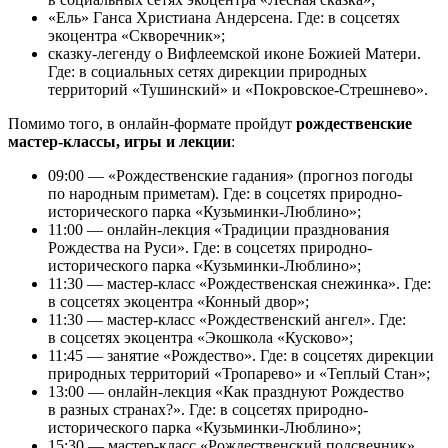
«Ель» Ганса Христиана Андерсена. Где: в соцсетях
экоцентра «Скворечник»;
сказку-легенду о Вифлеемской иконе Божией Матери.
Где: в социальных сетях дирекции природных
территорий «Тушинский» и «Покровское-Стрешнево».
Помимо того, в онлайн-формате пройдут
рождественские
мастер-классы, игры и лекции
:
09:00 — «Рождественские гадания» (прогноз погоды
по народным приметам). Где: в соцсетях природно-
исторического парка «Кузьминки-Люблино»;
11:00 — онлайн-лекция «Традиции празднования
Рождества на Руси». Где: в соцсетях природно-
исторического парка «Кузьминки-Люблино»;
11:30 — мастер-класс «Рождественская снежинка». Где:
в соцсетях экоцентра «Конный двор»;
11:30 — мастер-класс «Рождественский ангел». Где:
в соцсетях экоцентра «Экошкола «Кусково»;
11:45 — занятие «Рождество». Где: в соцсетях дирекции
природных территорий «Тропарево» и «Теплый Стан»;
13:00 — онлайн-лекция «Как празднуют Рождество
в разных странах?». Где: в соцсетях природно-
исторического парка «Кузьминки-Люблино»;
15:30 — мастер-класс «Рождественский подсвечник».